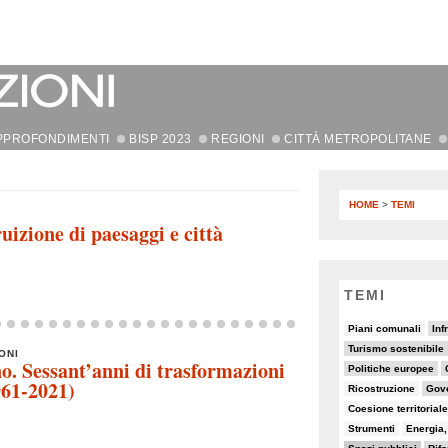
PPROFONDIMENTI
BISP 2023
REGIONI
CITTÀ METROPOLITANE
HOME
>
TEMI
uizione di paesaggi e città
TEMI
7/82
15/82
8/82
Piani comunali
Inf
18/82
13/82
7/82
Turismo sostenibile
ONI
no. Sessant’anni di trasformazioni
11/82
19/82
9/82
Politiche europee
961-2021)
6/82
18/82
5/82
Ricostruzione
Gov
8/82
7/82
Coesione territoriale
6/82
6/82
5/82
Strumenti
Energia, 
32/82
20/82
5/82