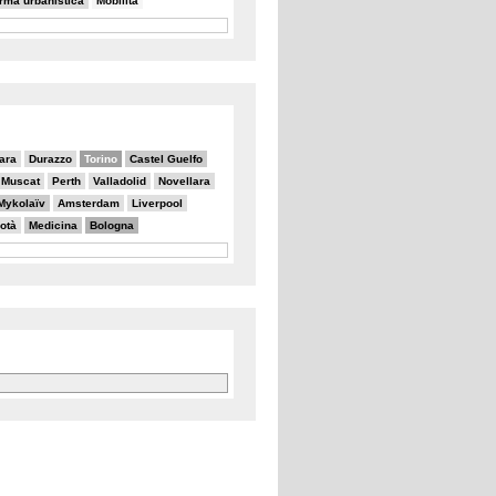
orma urbanistica
Mobilità
ara
Durazzo
Torino
Castel Guelfo
Muscat
Perth
Valladolid
Novellara
Mykolaïv
Amsterdam
Liverpool
otà
Medicina
Bologna