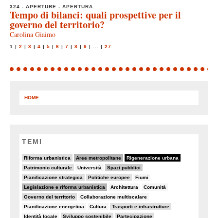
324 - APERTURE - APERTURA
Tempo di bilanci: quali prospettive per il
governo del territorio?
Carolina Giaimo
1
|
2
|
3
|
4
|
5
|
6
|
7
|
8
|
9
|
...
|
27
HOME
TEMI
20/82
37/82
82/82
Riforma urbanistica
Aree metropolitane
Rigenerazione urbana
9/82
5/82
32/82
Patrimonio culturale
Università
Spazi pubblici
11/82
11/82
8/82
Pianificazione strategica
Politiche europee
Fiumi
34/82
7/82
6/82
Legislazione e riforma urbanistica
Architettura
Comunità
19/82
5/82
Governo del territorio
Collaborazione multiscalare
5/82
7/82
15/82
Pianificazione energetica
Cultura
Trasporti e infrastrutture
7/82
19/82
22/82
Identità locale
Sviluppo sostenibile
Partecipazione