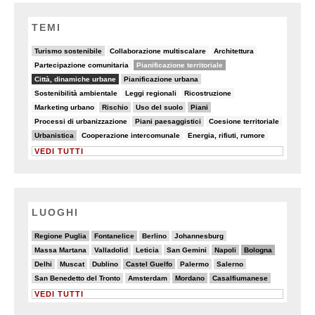
TEMI
18/90
5/90
7/90
Turismo sostenibile
Collaborazione multiscalare
Architettura
7/90
48/90
Partecipazione comunitaria
Pianificazione territoriale
81/90
22/90
Città, dinamiche urbane
Pianificazione urbana
5/90
5/90
7/90
Sostenibilità ambientale
Leggi regionali
Ricostruzione
5/90
19/90
10/90
28/90
Marketing urbano
Rischio
Uso del suolo
Piani
8/90
10/90
8/90
Processi di urbanizzazione
Piani paesaggistici
Coesione territoriale
28/90
7/90
6/90
Urbanistica
Cooperazione intercomunale
Energia, rifiuti, rumore
VEDI TUTTI
LUOGHI
7/20
6/20
2/20
3/20
Regione Puglia
Fontanelice
Berlino
Johannesburg
2/20
3/20
5/20
2/20
7/20
8/20
Massa Martana
Valladolid
Leticia
San Gemini
Napoli
Bologna
4/20
3/20
3/20
6/20
2/20
4/20
Delhi
Muscat
Dublino
Castel Guelfo
Palermo
Salerno
3/20
3/20
6/20
6/20
San Benedetto del Tronto
Amsterdam
Mordano
Casalfiumanese
VEDI TUTTI