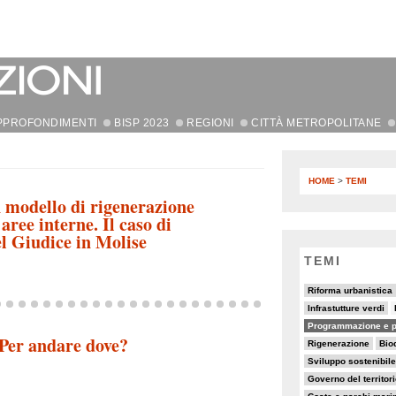
PPROFONDIMENTI
BISP 2023
REGIONI
CITTÀ METROPOLITANE
HOME
>
TEMI
modello di rigenerazione
 aree interne. Il caso di
 Giudice in Molise
TEMI
20/82
8/82
18/82
Riforma urbanistica
10/82
6/82
23/82
Infrastutture verdi
64/82
7/82
Programmazione e p
 Per andare dove?
14/82
15/82
5/82
Rigenerazione
Bio
19/82
9/82
5/82
Sviluppo sostenibile
19/82
5/82
Governo del territor
19/82
6/82