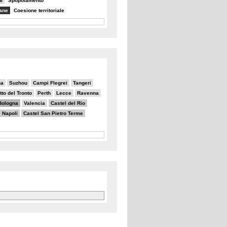
i
Spopolamento
bane
Coesione territoriale
na
Suzhou
Campi Flegrei
Tangeri
to del Tronto
Perth
Lecce
Ravenna
Bologna
Valencia
Castel del Rio
Napoli
Castel San Pietro Terme