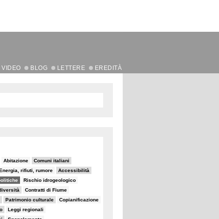
VIDEO
BLOG
LETTERE
EREDITÀ
Abitazione
Comuni italiani
Energia, rifiuti, rumore
Accessibilità
olitiche
Rischio idrogeologico
diversità
Contratti di Fiume
Patrimonio culturale
Copianificazione
io
Leggi regionali