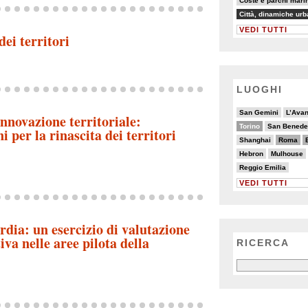
Coste e parchi marin
81/82
8/82
Città, dinamiche ur
VEDI TUTTI
dei territori
LUOGHI
2/20
2/20
2/20
3/20
2/20
San Gemini
L’Ava
nnovazione territoriale:
10/20
3/20
3/20
2/20
3/20
Torino
San Benedet
i per la rinascita dei territori
3/20
9/20
8/20
5/20
6/20
Shanghai
Roma
2/20
4/20
7/20
6/20
Hebron
Mulhouse
2/20
Reggio Emilia
VEDI TUTTI
dia: un esercizio di valutazione
va nelle aree pilota della
RICERCA