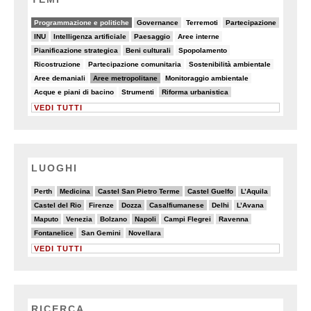
64/82
18/82
8/82
22/82
Programmazione e politiche
Governance
Terremoti
Partecipazione
22/82
11/82
13/82
8/82
INU
Intelligenza artificiale
Paesaggio
Aree interne
11/82
11/82
6/82
Pianificazione strategica
Beni culturali
Spopolamento
6/82
7/82
5/82
Ricostruzione
Partecipazione comunitaria
Sostenibilità ambientale
5/82
37/82
6/82
Aree demaniali
Aree metropolitane
Monitoraggio ambientale
5/82
6/82
20/82
Acque e piani di bacino
Strumenti
Riforma urbanistica
VEDI TUTTI
LUOGHI
3/20
6/20
6/20
6/20
4/20
Perth
Medicina
Castel San Pietro Terme
Castel Guelfo
L’Aquila
6/20
2/20
6/20
6/20
4/20
2/20
Castel del Rio
Firenze
Dozza
Casalfiumanese
Delhi
L’Avana
4/20
4/20
4/20
7/20
3/20
3/20
Maputo
Venezia
Bolzano
Napoli
Campi Flegrei
Ravenna
6/20
2/20
4/20
Fontanelice
San Gemini
Novellara
VEDI TUTTI
RICERCA