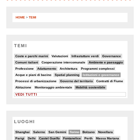
HOME
>
TEMI
TEMI
19/82
5/82
10/82
18/82
Coste e parchi marini
Valutazioni
Infrastutture verdi
Governance
18/82
7/82
32/82
Comuni italiani
Cooperazione intercomunale
Ambiente e paesaggio
5/82
13/82
7/82
5/82
Professione
Adattamento
Architettura
Programmi complessi
5/82
9/82
49/82
Acque e piani di bacino
Spatial planning
Istituzioni e governance
8/82
19/82
5/82
Processi di urbanizzazione
Governo del territorio
Contratti di Fiume
8/82
6/82
25/82
Abitazione
Monitoraggio ambientale
Mobilità sostenibile
VEDI TUTTI
LUOGHI
3/20
4/20
2/20
10/20
4/20
4/20
Shanghai
Salerno
San Gemini
Torino
Bolzano
Novellara
4/20
4/20
6/20
6/20
3/20
2/20
Parigi
Delhi
Castel Guelfo
Fontanelice
Perth
Massa Martana