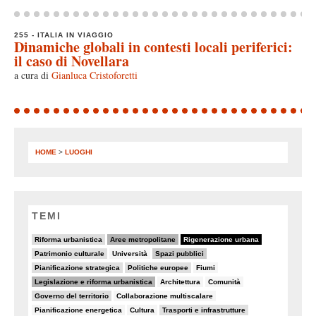
255 - ITALIA IN VIAGGIO
Dinamiche globali in contesti locali periferici:
il caso di Novellara
a cura di
Gianluca Cristoforetti
HOME
>
LUOGHI
TEMI
20/82
37/82
82/82
Riforma urbanistica
Aree metropolitane
Rigenerazione urbana
9/82
5/82
32/82
Patrimonio culturale
Università
Spazi pubblici
11/82
11/82
8/82
Pianificazione strategica
Politiche europee
Fiumi
34/82
7/82
6/82
Legislazione e riforma urbanistica
Architettura
Comunità
19/82
5/82
Governo del territorio
Collaborazione multiscalare
5/82
7/82
15/82
Pianificazione energetica
Cultura
Trasporti e infrastrutture