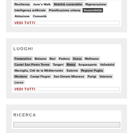
14/82
8/82
25/82
14/82
Resilienza
Jane’s Walk
Mobilità sostenibile
Rigenerazione
11/82
21/82
67/82
Intelligenza artificiale
Pianificazione urbana
Sostenibilità
8/82
6/82
Abitazione
Comunità
VEDI TUTTI
LUOGHI
6/20
4/20
5/20
2/20
6/20
4/20
Fontanelice
Bolzano
Bari
Padova
Dozza
Mulhouse
6/20
2/20
9/20
3/20
3/20
Castel San Pietro Terme
Tangeri
Roma
Acquasparta
Valladolid
2/20
4/20
7/20
Marsiglia, Cité de la Méditerranée
Salerno
Regione Puglia
6/20
3/20
3/20
4/20
5/20
Mordano
Campi Flegrei
San Donato Milanese
Parigi
Valencia
2/20
Lecce
VEDI TUTTI
RICERCA