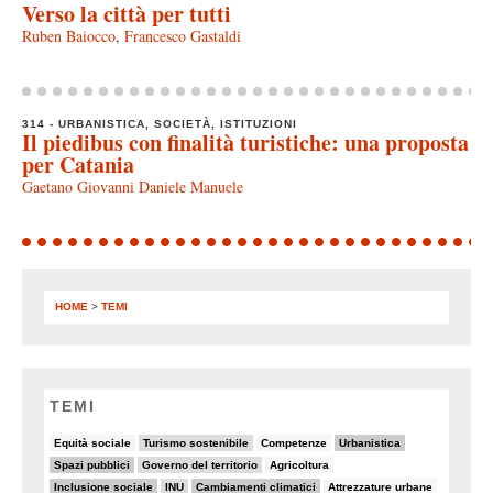
Verso la città per tutti
Ruben Baiocco
,
Francesco Gastaldi
314 - URBANISTICA, SOCIETÀ, ISTITUZIONI
Il piedibus con finalità turistiche: una proposta
per Catania
Gaetano Giovanni Daniele Manuele
HOME
>
TEMI
TEMI
8/82
18/82
6/82
26/82
Equità sociale
Turismo sostenibile
Competenze
Urbanistica
32/82
19/82
5/82
Spazi pubblici
Governo del territorio
Agricoltura
26/82
22/82
25/82
5/82
Inclusione sociale
INU
Cambiamenti climatici
Attrezzature urbane