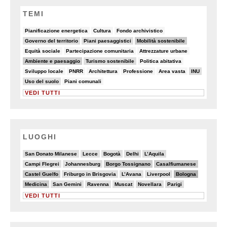
TEMI
5/82
7/82
7/82
Pianificazione energetica
Cultura
Fondo archivistico
19/82
10/82
25/82
Governo del territorio
Piani paesaggistici
Mobilità sostenibile
8/82
7/82
5/82
Equità sociale
Partecipazione comunitaria
Attrezzature urbane
32/82
18/82
8/82
Ambiente e paesaggio
Turismo sostenibile
Politica abitativa
5/82
7/82
7/82
5/82
6/82
22/82
Sviluppo locale
PNRR
Architettura
Professione
Area vasta
INU
9/82
7/82
Uso del suolo
Piani comunali
VEDI TUTTI
LUOGHI
3/20
2/20
2/20
4/20
4/20
San Donato Milanese
Lecce
Bogotà
Delhi
L’Aquila
3/20
3/20
6/20
6/20
Campi Flegrei
Johannesburg
Borgo Tossignano
Casalfiumanese
6/20
3/20
2/20
3/20
8/20
Castel Guelfo
Friburgo in Brisgovia
L’Avana
Liverpool
Bologna
6/20
2/20
3/20
3/20
4/20
4/20
Medicina
San Gemini
Ravenna
Muscat
Novellara
Parigi
VEDI TUTTI