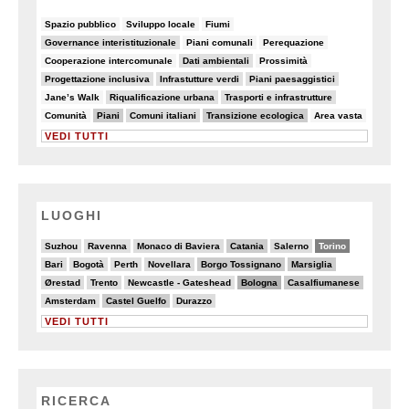
8/90
6/90
8/90
Spazio pubblico
Sviluppo locale
Fiumi
14/90
7/90
5/90
Governance interistituzionale
Piani comunali
Perequazione
7/90
10/90
8/90
Cooperazione intercomunale
Dati ambientali
Prossimità
10/90
13/90
10/90
Progettazione inclusiva
Infrastutture verdi
Piani paesaggistici
8/90
17/90
15/90
Jane’s Walk
Riqualificazione urbana
Trasporti e infrastrutture
7/90
28/90
18/90
30/90
7/90
Comunità
Piani
Comuni italiani
Transizione ecologica
Area vasta
VEDI TUTTI
LUOGHI
2/20
3/20
4/20
6/20
4/20
13/20
Suzhou
Ravenna
Monaco di Baviera
Catania
Salerno
Torino
5/20
2/20
3/20
4/20
6/20
6/20
Bari
Bogotà
Perth
Novellara
Borgo Tossignano
Marsiglia
4/20
5/20
3/20
8/20
6/20
Ørestad
Trento
Newcastle - Gateshead
Bologna
Casalfiumanese
3/20
6/20
5/20
Amsterdam
Castel Guelfo
Durazzo
VEDI TUTTI
RICERCA