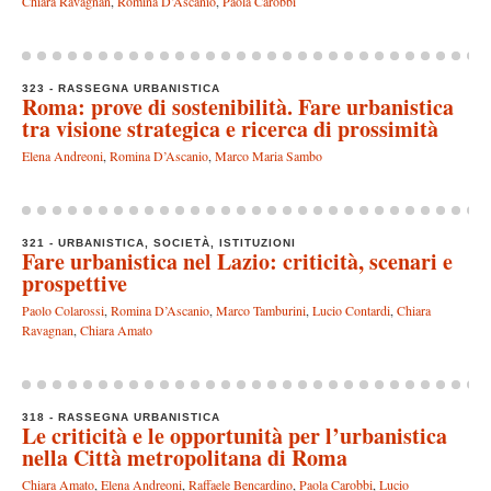
Chiara Ravagnan
,
Romina D’Ascanio
,
Paola Carobbi
323 - RASSEGNA URBANISTICA
Roma: prove di sostenibilità. Fare urbanistica
tra visione strategica e ricerca di prossimità
Elena Andreoni
,
Romina D’Ascanio
,
Marco Maria Sambo
321 - URBANISTICA, SOCIETÀ, ISTITUZIONI
Fare urbanistica nel Lazio: criticità, scenari e
prospettive
Paolo Colarossi
,
Romina D’Ascanio
,
Marco Tamburini
,
Lucio Contardi
,
Chiara
Ravagnan
,
Chiara Amato
318 - RASSEGNA URBANISTICA
Le criticità e le opportunità per l’urbanistica
nella Città metropolitana di Roma
Chiara Amato
,
Elena Andreoni
,
Raffaele Bencardino
,
Paola Carobbi
,
Lucio