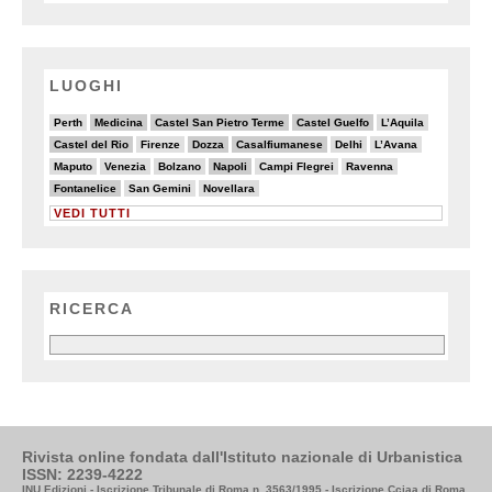
LUOGHI
3/20
6/20
6/20
6/20
4/20
Perth
Medicina
Castel San Pietro Terme
Castel Guelfo
L’Aquila
6/20
2/20
6/20
6/20
4/20
2/20
Castel del Rio
Firenze
Dozza
Casalfiumanese
Delhi
L’Avana
4/20
4/20
4/20
7/20
3/20
3/20
Maputo
Venezia
Bolzano
Napoli
Campi Flegrei
Ravenna
6/20
2/20
4/20
Fontanelice
San Gemini
Novellara
VEDI TUTTI
RICERCA
Rivista online fondata dall'Istituto nazionale di Urbanistica
ISSN: 2239-4222
INU Edizioni - Iscrizione Tribunale di Roma n. 3563/1995 - Iscrizione Cciaa di Roma