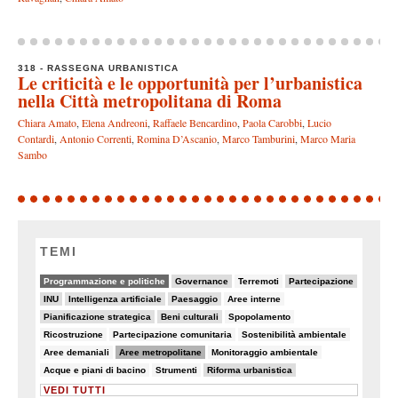
318 - RASSEGNA URBANISTICA
Le criticità e le opportunità per l’urbanistica
nella Città metropolitana di Roma
Chiara Amato
,
Elena Andreoni
,
Raffaele Bencardino
,
Paola Carobbi
,
Lucio
Contardi
,
Antonio Correnti
,
Romina D’Ascanio
,
Marco Tamburini
,
Marco Maria
Sambo
TEMI
64/82
18/82
8/82
22/82
Programmazione e politiche
Governance
Terremoti
Partecipazione
22/82
11/82
13/82
8/82
INU
Intelligenza artificiale
Paesaggio
Aree interne
11/82
11/82
6/82
Pianificazione strategica
Beni culturali
Spopolamento
6/82
7/82
5/82
Ricostruzione
Partecipazione comunitaria
Sostenibilità ambientale
5/82
37/82
6/82
Aree demaniali
Aree metropolitane
Monitoraggio ambientale
5/82
6/82
20/82
Acque e piani di bacino
Strumenti
Riforma urbanistica
VEDI TUTTI