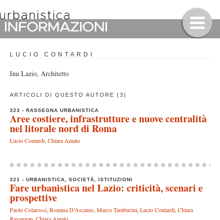
LUCIO CONTARDI
Inu Lazio, Architetto
ARTICOLI DI QUESTO AUTORE (3)
323 - RASSEGNA URBANISTICA
Aree costiere, infrastrutture e nuove centralità
nel litorale nord di Roma
Lucio Contardi
,
Chiara Amato
321 - URBANISTICA, SOCIETÀ, ISTITUZIONI
Fare urbanistica nel Lazio: criticità, scenari e
prospettive
Paolo Colarossi
,
Romina D’Ascanio
,
Marco Tamburini
,
Lucio Contardi
,
Chiara
Ravagnan
,
Chiara Amato