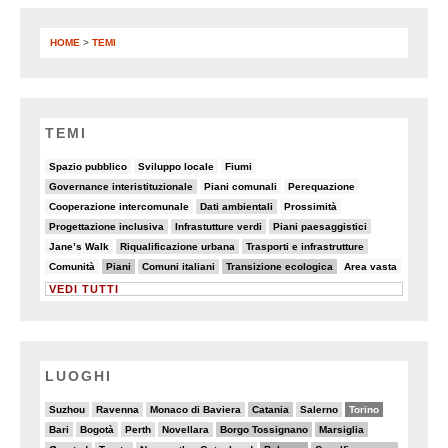
HOME
>
TEMI
TEMI
8/90
6/90
8/90
Spazio pubblico
Sviluppo locale
Fiumi
14/90
7/90
5/90
Governance interistituzionale
Piani comunali
Perequazione
7/90
10/90
8/90
Cooperazione intercomunale
Dati ambientali
Prossimità
10/90
13/90
10/90
Progettazione inclusiva
Infrastutture verdi
Piani paesaggistici
8/90
17/90
15/90
Jane’s Walk
Riqualificazione urbana
Trasporti e infrastrutture
7/90
28/90
18/90
30/90
7/90
Comunità
Piani
Comuni italiani
Transizione ecologica
Area vasta
VEDI TUTTI
LUOGHI
2/20
3/20
4/20
6/20
4/20
13/20
Suzhou
Ravenna
Monaco di Baviera
Catania
Salerno
Torino
5/20
2/20
3/20
4/20
6/20
6/20
Bari
Bogotà
Perth
Novellara
Borgo Tossignano
Marsiglia
4/20
5/20
3/20
8/20
6/20