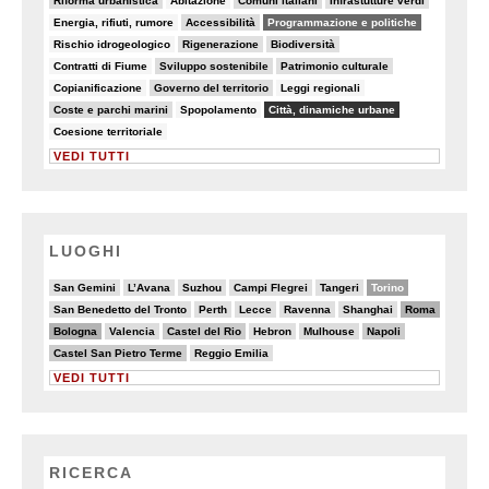
Riforma urbanistica
Abitazione
Comuni italiani
Infrastutture verdi
6/82
23/82
64/82
Energia, rifiuti, rumore
Accessibilità
Programmazione e politiche
7/82
14/82
15/82
Rischio idrogeologico
Rigenerazione
Biodiversità
5/82
19/82
9/82
Contratti di Fiume
Sviluppo sostenibile
Patrimonio culturale
5/82
19/82
5/82
Copianificazione
Governo del territorio
Leggi regionali
19/82
6/82
81/82
Coste e parchi marini
Spopolamento
Città, dinamiche urbane
8/82
Coesione territoriale
VEDI TUTTI
LUOGHI
2/20
2/20
2/20
3/20
2/20
10/20
San Gemini
L’Avana
Suzhou
Campi Flegrei
Tangeri
Torino
3/20
3/20
2/20
3/20
3/20
9/20
San Benedetto del Tronto
Perth
Lecce
Ravenna
Shanghai
Roma
8/20
5/20
6/20
2/20
4/20
7/20
Bologna
Valencia
Castel del Rio
Hebron
Mulhouse
Napoli
6/20
2/20
Castel San Pietro Terme
Reggio Emilia
VEDI TUTTI
RICERCA