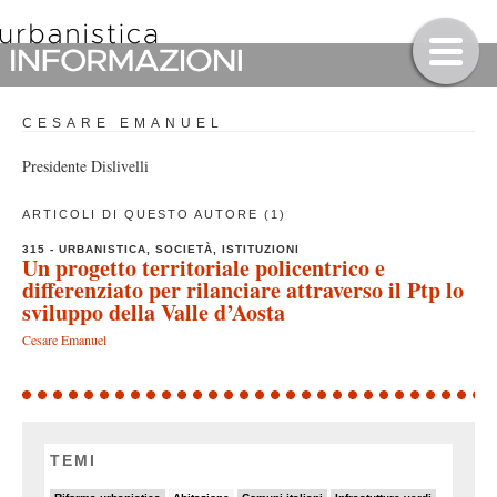
CESARE EMANUEL
Presidente Dislivelli
ARTICOLI DI QUESTO AUTORE (1)
315 - URBANISTICA, SOCIETÀ, ISTITUZIONI
Un progetto territoriale policentrico e
differenziato per rilanciare attraverso il Ptp lo
sviluppo della Valle d’Aosta
Cesare Emanuel
TEMI
20/82
8/82
18/82
10/82