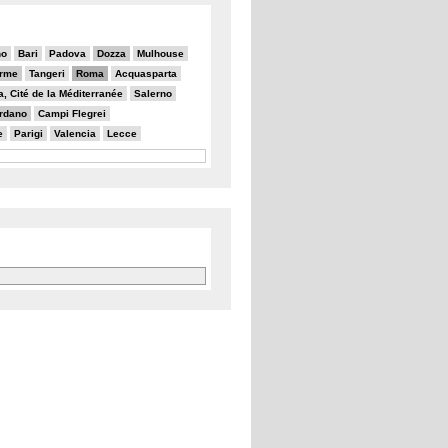
no
Bari
Padova
Dozza
Mulhouse
erme
Tangeri
Roma
Acquasparta
a, Cité de la Méditerranée
Salerno
rdano
Campi Flegrei
e
Parigi
Valencia
Lecce