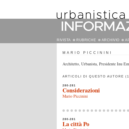
RIVISTA
RUBRICHE
ARCHIVIO
A
MARIO PICCININI
Architetto, Urbanista, Presidente Inu
ARTICOLI DI QUESTO AUTORE (1
280-281
Considerazioni
Mario Piccinini
280-281
La città Po