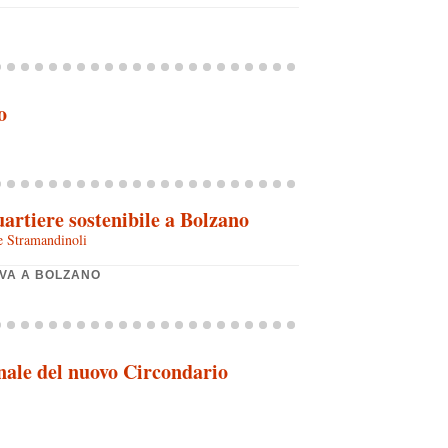
o
artiere sostenibile a Bolzano
e Stramandinoli
OVA A BOLZANO
nale del nuovo Circondario