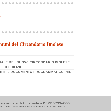
a
omuni del Circondario Imolese
NALE DEL NUOVO CIRCONDARIO IMOLESE
 ED EDILIZIO
LE E IL DOCUMENTO PROGRAMMATICO PER
to nazionale di Urbanistica ISSN: 2239-4222
3563/1995 - Iscrizione Cciaa di Roma n. 814190 - Roc. n.