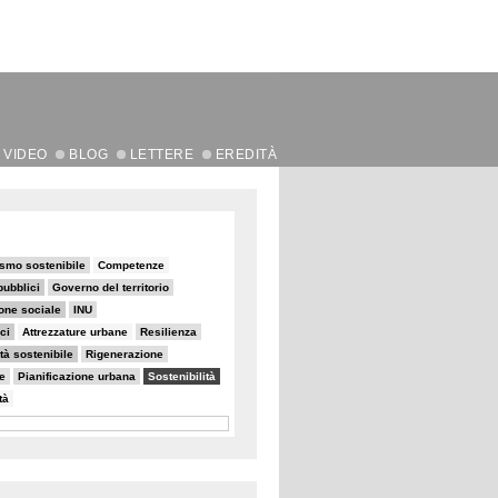
VIDEO
BLOG
LETTERE
EREDITÀ
ismo sostenibile
Competenze
pubblici
Governo del territorio
one sociale
INU
ci
Attrezzature urbane
Resilienza
tà sostenibile
Rigenerazione
le
Pianificazione urbana
Sostenibilità
tà