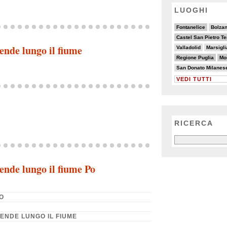
LUOGHI
6/20
4/20
5/20
2/20
6/20
4/20
Fontanelice
Bolza
6/20
2/20
9/20
3/20
Castel San Pietro T
3/20
2/20
4/20
ende lungo il fiume
Valladolid
Marsigli
7/20
6/20
3/20
Regione Puglia
Mo
3/20
4/20
5/20
2/20
San Donato Milanes
VEDI TUTTI
RICERCA
ende lungo il fiume Po
PO
CENDE LUNGO IL FIUME