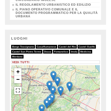
IL REGOLAMENTO URBANISTICO ED EDILIZIO
IL PIANO OPERATIVO COMUNALE E IL
DOCUMENTO PROGRAMMATICO PER LA QUALITÀ
URBANA
LUOGHI
6/6
6/6
6/6
6/6
Borgo Tossignano
Casalfiumanese
Castel del Rio
Castel Guelfo
6/6
6/6
6/6
6/6
6/6
Castel San Pietro Terme
Dozza
Fontanelice
Imola
Medicina
6/6
Mordano
VEDI TUTTI
+
−