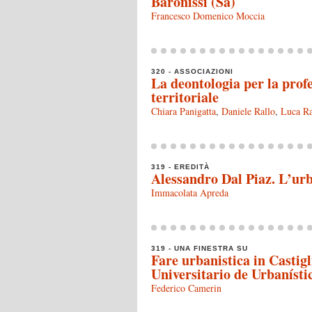
Baronissi (Sa)
Francesco Domenico Moccia
320 - ASSOCIAZIONI
La deontologia per la profe
territoriale
Chiara Panigatta
,
Daniele Rallo
,
Luca R
319 - EREDITÀ
Alessandro Dal Piaz. L’urba
Immacolata Apreda
319 - UNA FINESTRA SU
Fare urbanistica in Castigl
Universitario de Urbanísti
Federico Camerin