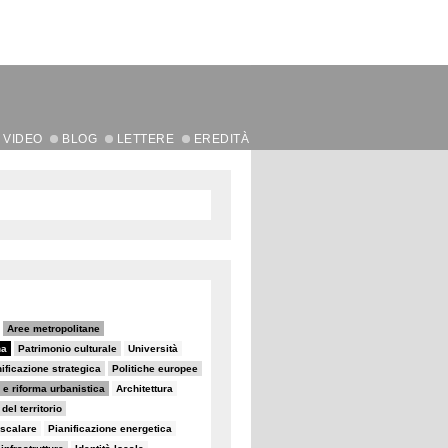
VIDEO
BLOG
LETTERE
EREDITÀ
Aree metropolitane
na
Patrimonio culturale
Università
ificazione strategica
Politiche europee
 e riforma urbanistica
Architettura
el territorio
iscalare
Pianificazione energetica