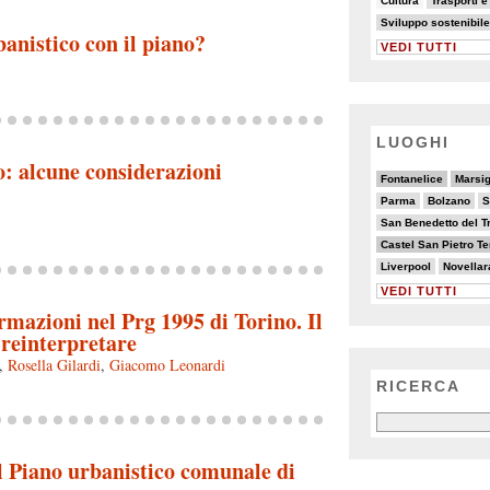
Cultura
Trasporti e
19/82
22/82
Sviluppo sostenibile
anistico con il piano?
VEDI TUTTI
LUOGHI
no: alcune considerazioni
6/20
6/20
3/20
3/20
2/20
Fontanelice
Marsig
2/20
4/20
3/20
5/20
9/20
Parma
Bolzano
S
3/20
4/20
2/20
13/20
San Benedetto del T
6/20
3/20
11/20
Castel San Pietro T
3/20
4/20
2/20
Liverpool
Novellar
VEDI TUTTI
ormazioni nel Prg 1995 di Torino. Il
a reinterpretare
,
Rosella Gilardi
,
Giacomo Leonardi
RICERCA
el Piano urbanistico comunale di