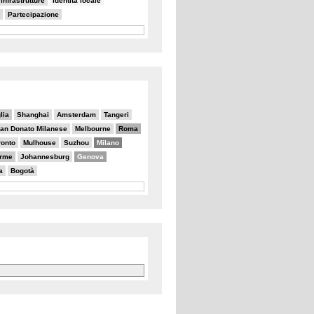
 infrastrutture
Identità locale
Partecipazione
lia
Shanghai
Amsterdam
Tangeri
an Donato Milanese
Melbourne
Roma
ronto
Mulhouse
Suzhou
Milano
erme
Johannesburg
Genova
a
Bogotà