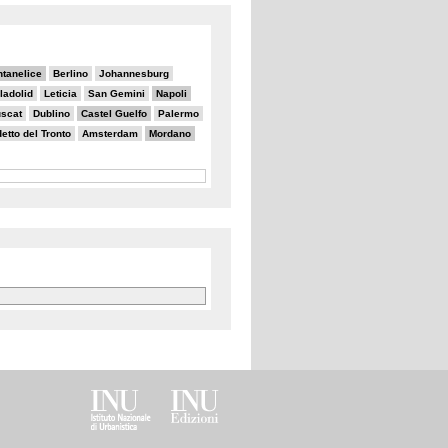
ntanelice
Berlino
Johannesburg
ladolid
Leticia
San Gemini
Napoli
scat
Dublino
Castel Guelfo
Palermo
tto del Tronto
Amsterdam
Mordano