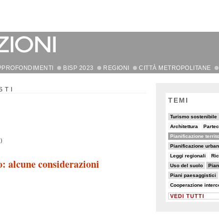
PPROFONDIMENTI
BISP 2023
REGIONI
CITTÀ METROPOLITANE
STI
TEMI
18/90
5/90
Turismo sostenibile
7/90
7/90
Architettura
Partec
48/90
81/90
Pianificazione territ
)
22/90
5/90
Pianificazione urba
5/90
7/90
5/90
19/90
Leggi regionali
Ric
no: alcune considerazioni
10/90
28/90
8/90
Uso del suolo
Pian
10/90
8/90
28/90
Piani paesaggistici
7/90
6/90
Cooperazione inter
VEDI TUTTI