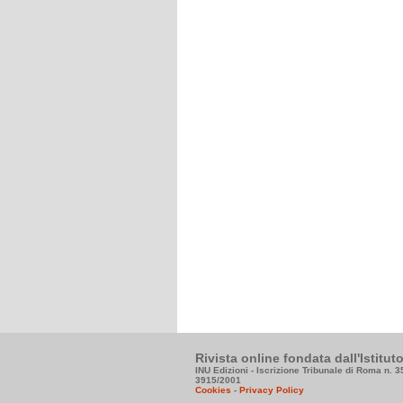
Rivista online fondata dall'Istitu
INU Edizioni - Iscrizione Tribunale di Roma n. 
3915/2001
Cookies
-
Privacy Policy