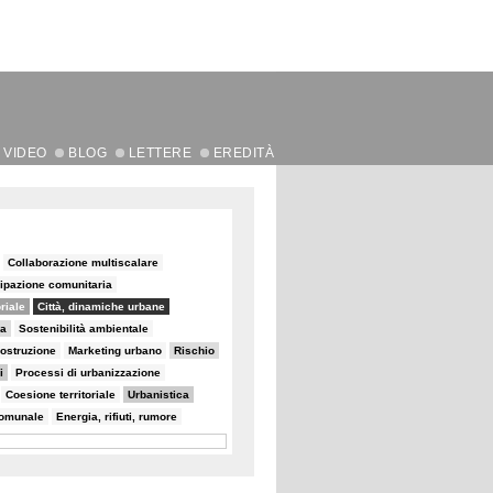
VIDEO
BLOG
LETTERE
EREDITÀ
Collaborazione multiscalare
ipazione comunitaria
oriale
Città, dinamiche urbane
na
Sostenibilità ambientale
ostruzione
Marketing urbano
Rischio
i
Processi di urbanizzazione
Coesione territoriale
Urbanistica
comunale
Energia, rifiuti, rumore