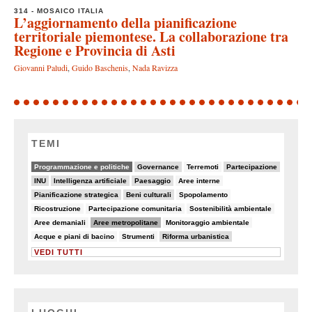
314 - MOSAICO ITALIA
L’aggiornamento della pianificazione
territoriale piemontese. La collaborazione tra
Regione e Provincia di Asti
Giovanni Paludi
,
Guido Baschenis
,
Nada Ravizza
TEMI
64/82
18/82
8/82
22/82
Programmazione e politiche
Governance
Terremoti
Partecipazione
22/82
11/82
13/82
8/82
INU
Intelligenza artificiale
Paesaggio
Aree interne
11/82
11/82
6/82
Pianificazione strategica
Beni culturali
Spopolamento
6/82
7/82
5/82
Ricostruzione
Partecipazione comunitaria
Sostenibilità ambientale
5/82
37/82
6/82
Aree demaniali
Aree metropolitane
Monitoraggio ambientale
5/82
6/82
20/82
Acque e piani di bacino
Strumenti
Riforma urbanistica
VEDI TUTTI