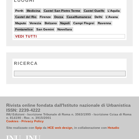
LUOGHI
3/20
6/20
6/20
6/20
4/20
Perth
Medicina
Castel San Pietro Terme
Castel Guelfo
L’Aquila
6/20
2/20
6/20
6/20
4/20
2/20
Castel del Rio
Firenze
Dozza
Casalfiumanese
Delhi
L’Avana
4/20
4/20
4/20
7/20
3/20
3/20
Maputo
Venezia
Bolzano
Napoli
Campi Flegrei
Ravenna
6/20
2/20
4/20
Fontanelice
San Gemini
Novellara
VEDI TUTTI
RICERCA
Rivista online fondata dall'Istituto nazionale di Urbanistica
ISSN: 2239-4222
INU Edizioni - Iscrizione Tribunale di Roma n. 3563/1995 - Iscrizione Cciaa di Roma
n. 814190 - Roc. n. 3915/2001
Cookies
-
Privacy Policy
Sito realizzato con
Spip
da
HCE web design
, in collaborazione con
Hstudio