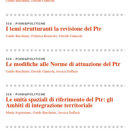
Guido Baschenis
,
Davide Giancola
316 - PIANI&POLITICHE
I temi strutturanti la revisione del Ptr
Guido Baschenis
,
Federica Bonavero
,
Davide Giancola
316 - PIANI&POLITICHE
Le modifiche alle Norme di attuazione del Ptr
Guido Baschenis
,
Davide Giancola
,
Jessica Deffacis
316 - PIANI&POLITICHE
Le unità spaziali di riferimento del Ptr: gli
Ambiti di integrazione territoriale
Marta Argenziano
,
Guido Baschenis
,
Jessica Deffacis