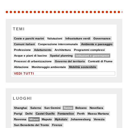
TEMI
19/82
5/82
10/82
18/82
Coste e parchi marini
Valutazioni
Infrastutture verdi
Governance
18/82
7/82
32/82
Comuni italiani
Cooperazione intercomunale
Ambiente e paesaggio
5/82
13/82
7/82
5/82
Professione
Adattamento
Architettura
Programmi complessi
5/82
9/82
49/82
Acque e piani di bacino
Spatial planning
Istituzioni e governance
8/82
19/82
5/82
Processi di urbanizzazione
Governo del territorio
Contratti di Fiume
8/82
6/82
25/82
Abitazione
Monitoraggio ambientale
Mobilità sostenibile
VEDI TUTTI
LUOGHI
3/20
4/20
2/20
10/20
4/20
4/20
Shanghai
Salerno
San Gemini
Torino
Bolzano
Novellara
4/20
4/20
6/20
6/20
3/20
2/20
Parigi
Delhi
Castel Guelfo
Fontanelice
Perth
Massa Martana
3/20
13/20
4/20
7/20
3/20
4/20
Ravenna
Milano
Maputo
Mykolaïv
Johannesburg
Venezia
3/20
2/20
San Benedetto del Tronto
Firenze