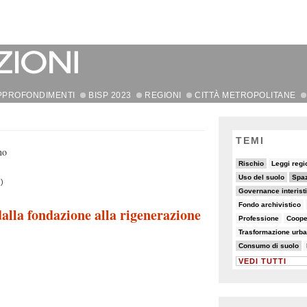
PPROFONDIMENTI
BISP 2023
REGIONI
CITTÀ METROPOLITANE
TEMI
no
19/90
5/90
7/90
5/90
Rischio
Leggi regi
10/90
32/90
29/90
Uso del suolo
Spaz
)
14/90
6/90
Governance interisti
7/90
6/90
6/90
Fondo archivistico
dalla fondazione alla rigenerazione
7/90
7/90
10/90
Professione
Coope
8/90
8/90
26/90
Trasformazione urb
21/90
5/90
Consumo di suolo
VEDI TUTTI