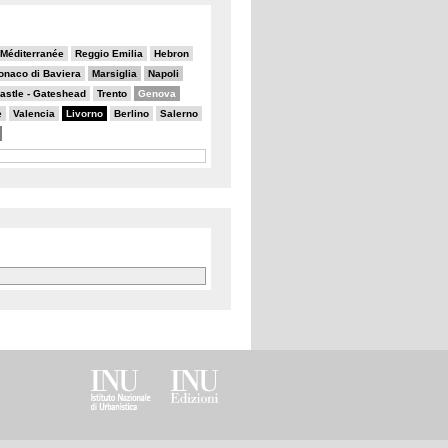
a Méditerranée
Reggio Emilia
Hebron
onaco di Baviera
Marsiglia
Napoli
stle - Gateshead
Trento
Genova
e
Valencia
Livorno
Berlino
Salerno