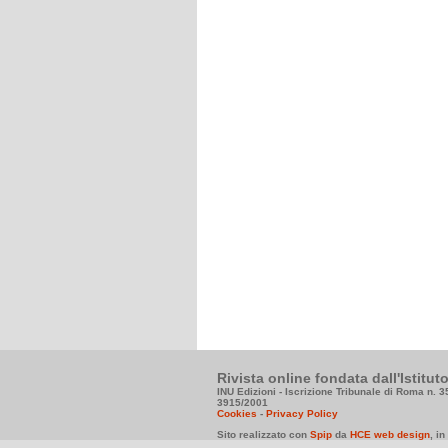
Rivista online fondata dall'Istitu
INU Edizioni - Iscrizione Tribunale di Roma n. 
3915/2001
Cookies
-
Privacy Policy
Sito realizzato con
Spip
da
HCE web design
, i