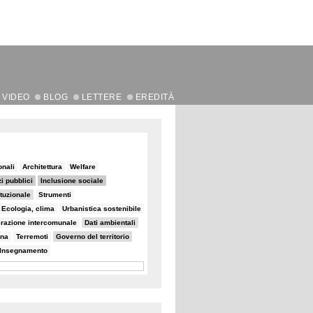
VIDEO
BLOG
LETTERE
EREDITÀ
onali
Architettura
Welfare
i pubblici
Inclusione sociale
tuzionale
Strumenti
Ecologia, clima
Urbanistica sostenibile
razione intercomunale
Dati ambientali
ana
Terremoti
Governo del territorio
Insegnamento