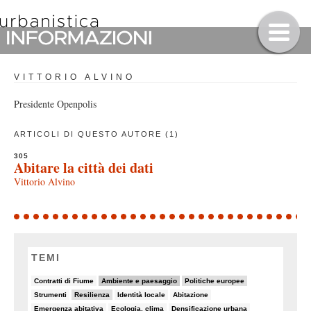
VITTORIO ALVINO
Presidente Openpolis
ARTICOLI DI QUESTO AUTORE (1)
305
Abitare la città dei dati
Vittorio Alvino
TEMI
5/82
32/82
11/82
Contratti di Fiume
Ambiente e paesaggio
Politiche europee
6/82
14/82
7/82
8/82
Strumenti
Resilienza
Identità locale
Abitazione
7/82
6/82
8/82
Emergenza abitativa
Ecologia, clima
Densificazione urbana