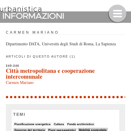
CARMEN MARIANO
Dipartimento DATA, Università degli Studi di Roma, La Sapienza
ARTICOLI DI QUESTO AUTORE (1)
245-246
Città metropolitana e cooperazione
intercomunale
Carmen Mariano
TEMI
5/82
7/82
7/82
Pianificazione energetica
Cultura
Fondo archivistico
19/82
10/82
25/82
Governo del territorio
Piani paesaggistici
Mobilità sostenibile