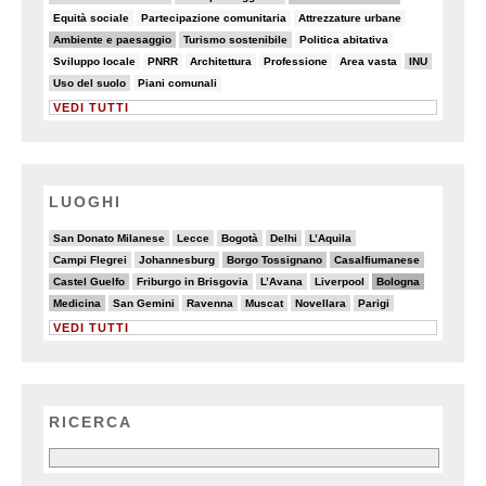
8/82
7/82
5/82
Equità sociale
Partecipazione comunitaria
Attrezzature urbane
32/82
18/82
8/82
Ambiente e paesaggio
Turismo sostenibile
Politica abitativa
5/82
7/82
7/82
5/82
6/82
22/82
Sviluppo locale
PNRR
Architettura
Professione
Area vasta
INU
9/82
7/82
Uso del suolo
Piani comunali
VEDI TUTTI
LUOGHI
3/20
2/20
2/20
4/20
4/20
San Donato Milanese
Lecce
Bogotà
Delhi
L’Aquila
3/20
3/20
6/20
6/20
Campi Flegrei
Johannesburg
Borgo Tossignano
Casalfiumanese
6/20
3/20
2/20
3/20
8/20
Castel Guelfo
Friburgo in Brisgovia
L’Avana
Liverpool
Bologna
6/20
2/20
3/20
3/20
4/20
4/20
Medicina
San Gemini
Ravenna
Muscat
Novellara
Parigi
VEDI TUTTI
RICERCA