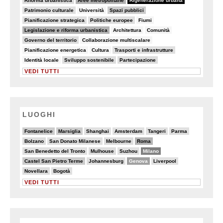
Riforma urbanistica
Aree metropolitane
Rigenerazione urbana
9/82
5/82
32/82
Patrimonio culturale
Università
Spazi pubblici
11/82
11/82
8/82
Pianificazione strategica
Politiche europee
Fiumi
34/82
7/82
6/82
Legislazione e riforma urbanistica
Architettura
Comunità
19/82
5/82
Governo del territorio
Collaborazione multiscalare
5/82
7/82
15/82
Pianificazione energetica
Cultura
Trasporti e infrastrutture
7/82
19/82
22/82
Identità locale
Sviluppo sostenibile
Partecipazione
VEDI TUTTI
LUOGHI
6/20
6/20
3/20
3/20
2/20
2/20
Fontanelice
Marsiglia
Shanghai
Amsterdam
Tangeri
Parma
4/20
3/20
5/20
9/20
Bolzano
San Donato Milanese
Melbourne
Roma
3/20
4/20
2/20
13/20
San Benedetto del Tronto
Mulhouse
Suzhou
Milano
6/20
3/20
11/20
3/20
Castel San Pietro Terme
Johannesburg
Genova
Liverpool
4/20
2/20
Novellara
Bogotà
VEDI TUTTI