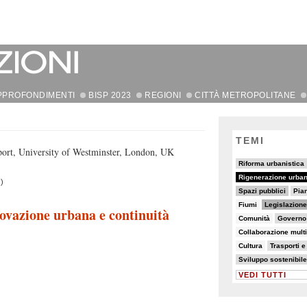
PPROFONDIMENTI
BISP 2023
REGIONI
CITTÀ METROPOLITANE
TEMI
ort, University of Westminster, London, UK
20/82
37/82
Riforma urbanistica
82/82
9/82
5/82
Rigenerazione urba
)
32/82
11/82
11/82
Spazi pubblici
Pian
8/82
34/82
7/82
Fiumi
Legislazione
ovazione urbana e continuità
6/82
19/82
Comunità
Governo d
5/82
5/82
Collaborazione mult
7/82
15/82
7/82
Cultura
Trasporti e
19/82
22/82
Sviluppo sostenibile
VEDI TUTTI