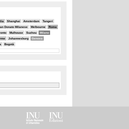
lia
Shanghai
Amsterdam
Tangeri
an Donato Milanese
Melbourne
Roma
ronto
Mulhouse
Suzhou
Milano
erme
Johannesburg
Genova
a
Bogotà