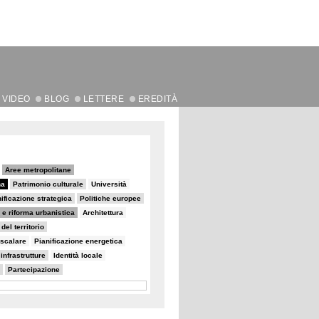
VIDEO
BLOG
LETTERE
EREDITÀ
Aree metropolitane
na
Patrimonio culturale
Università
ificazione strategica
Politiche europee
 e riforma urbanistica
Architettura
el territorio
iscalare
Pianificazione energetica
 infrastrutture
Identità locale
Partecipazione