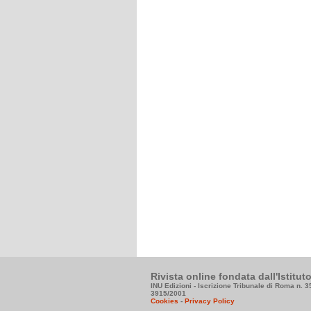
Rivista online fondata dall'Istitu
INU Edizioni - Iscrizione Tribunale di Roma n. 
3915/2001
Cookies
-
Privacy Policy