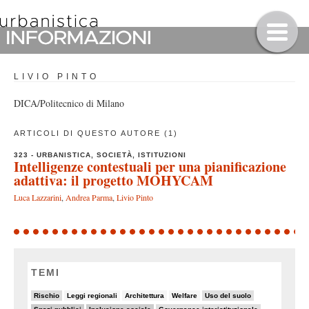
LIVIO PINTO
DICA/Politecnico di Milano
ARTICOLI DI QUESTO AUTORE (1)
323 - URBANISTICA, SOCIETÀ, ISTITUZIONI
Intelligenze contestuali per una pianificazione
adattiva: il progetto MOHYCAM
Luca Lazzarini
,
Andrea Parma
,
Livio Pinto
TEMI
19/90
5/90
7/90
5/90
10/90
Rischio
Leggi regionali
Architettura
Welfare
Uso del suolo
32/90
29/90
14/90