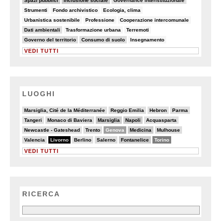
Spazi pubblici
Inclusione sociale
Governance interistituzionale
6/90
7/90
6/90
Strumenti
Fondo archivistico
Ecologia, clima
6/90
7/90
7/90
Urbanistica sostenibile
Professione
Cooperazione intercomunale
10/90
8/90
8/90
Dati ambientali
Trasformazione urbana
Terremoti
26/90
21/90
5/90
Governo del territorio
Consumo di suolo
Insegnamento
VEDI TUTTI
LUOGHI
2/20
2/20
2/20
2/20
Marsiglia, Cité de la Méditerranée
Reggio Emilia
Hebron
Parma
2/20
4/20
6/20
7/20
3/20
Tangeri
Monaco di Baviera
Marsiglia
Napoli
Acquasparta
3/20
5/20
11/20
6/20
4/20
Newcastle - Gateshead
Trento
Genova
Medicina
Mulhouse
5/20
20/20
2/20
4/20
6/20
13/20
Valencia
Livorno
Berlino
Salerno
Fontanelice
Torino
VEDI TUTTI
RICERCA