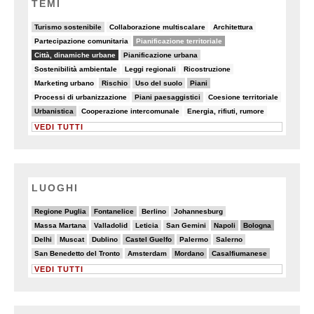
TEMI
18/90
5/90
7/90
Turismo sostenibile
Collaborazione multiscalare
Architettura
7/90
48/90
Partecipazione comunitaria
Pianificazione territoriale
81/90
22/90
Città, dinamiche urbane
Pianificazione urbana
5/90
5/90
7/90
Sostenibilità ambientale
Leggi regionali
Ricostruzione
5/90
19/90
10/90
28/90
Marketing urbano
Rischio
Uso del suolo
Piani
8/90
10/90
8/90
Processi di urbanizzazione
Piani paesaggistici
Coesione territoriale
28/90
7/90
6/90
Urbanistica
Cooperazione intercomunale
Energia, rifiuti, rumore
VEDI TUTTI
LUOGHI
7/20
6/20
2/20
3/20
Regione Puglia
Fontanelice
Berlino
Johannesburg
2/20
3/20
5/20
2/20
7/20
8/20
Massa Martana
Valladolid
Leticia
San Gemini
Napoli
Bologna
4/20
3/20
3/20
6/20
2/20
4/20
Delhi
Muscat
Dublino
Castel Guelfo
Palermo
Salerno
3/20
3/20
6/20
6/20
San Benedetto del Tronto
Amsterdam
Mordano
Casalfiumanese
VEDI TUTTI