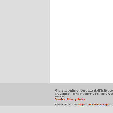
Rivista online fondata dall'Istitu
INU Edizioni - Iscrizione Tribunale di Roma n. 
3915/2001
Cookies
-
Privacy Policy
Sito realizzato con
Spip
da
HCE web design
, i