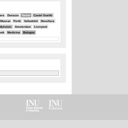
ara
Durazzo
Torino
Castel Guelfo
Muscat
Perth
Valladolid
Novellara
Mykolaïv
Amsterdam
Liverpool
otà
Medicina
Bologna