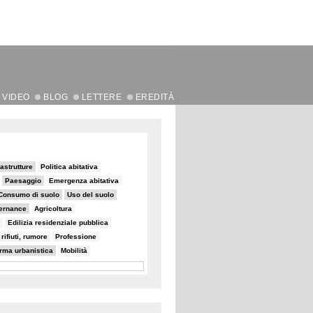
VIDEO
BLOG
LETTERE
EREDITÀ
rastrutture
Politica abitativa
Paesaggio
Emergenza abitativa
Consumo di suolo
Uso del suolo
ernance
Agricoltura
Edilizia residenziale pubblica
rifiuti, rumore
Professione
orma urbanistica
Mobilità