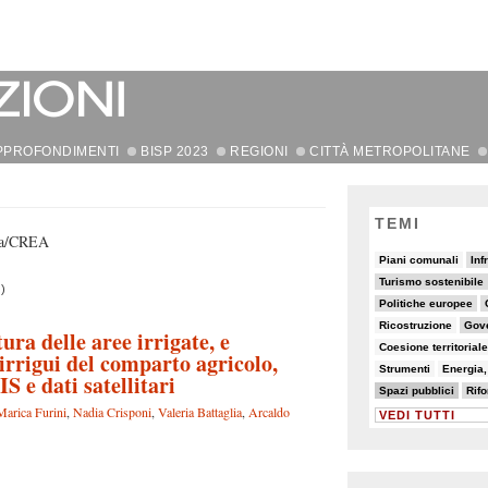
PPROFONDIMENTI
BISP 2023
REGIONI
CITTÀ METROPOLITANE
TEMI
mia/CREA
7/82
15/82
8/82
Piani comunali
Inf
18/82
13/82
7/82
Turismo sostenibile
)
11/82
19/82
9/82
Politiche europee
6/82
18/82
5/82
Ricostruzione
Gov
ra delle aree irrigate, e
8/82
7/82
Coesione territoriale
irrigui del comparto agricolo,
6/82
6/82
5/82
Strumenti
Energia, 
S e dati satellitari
32/82
20/82
5/82
Spazi pubblici
Rif
Marica Furini
,
Nadia Crisponi
,
Valeria Battaglia
,
Arcaldo
VEDI TUTTI