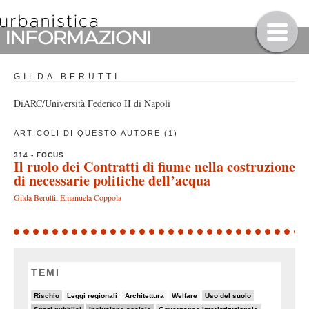
GILDA BERUTTI
DiARC/Università Federico II di Napoli
ARTICOLI DI QUESTO AUTORE (1)
314 - FOCUS
Il ruolo dei Contratti di fiume nella costruzione
di necessarie politiche dell’acqua
Gilda Berutti
,
Emanuela Coppola
TEMI
19/90
5/90
7/90
5/90
10/90
Rischio
Leggi regionali
Architettura
Welfare
Uso del suolo
32/90
29/90
14/90