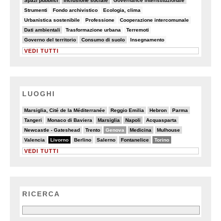
Spazi pubblici
Inclusione sociale
Governance interistituzionale
6/90
7/90
6/90
Strumenti
Fondo archivistico
Ecologia, clima
6/90
7/90
7/90
Urbanistica sostenibile
Professione
Cooperazione intercomunale
10/90
8/90
8/90
Dati ambientali
Trasformazione urbana
Terremoti
26/90
21/90
5/90
Governo del territorio
Consumo di suolo
Insegnamento
VEDI TUTTI
LUOGHI
2/20
2/20
2/20
2/20
Marsiglia, Cité de la Méditerranée
Reggio Emilia
Hebron
Parma
2/20
4/20
6/20
7/20
3/20
Tangeri
Monaco di Baviera
Marsiglia
Napoli
Acquasparta
3/20
5/20
11/20
6/20
4/20
Newcastle - Gateshead
Trento
Genova
Medicina
Mulhouse
5/20
20/20
2/20
4/20
6/20
13/20
Valencia
Livorno
Berlino
Salerno
Fontanelice
Torino
VEDI TUTTI
RICERCA