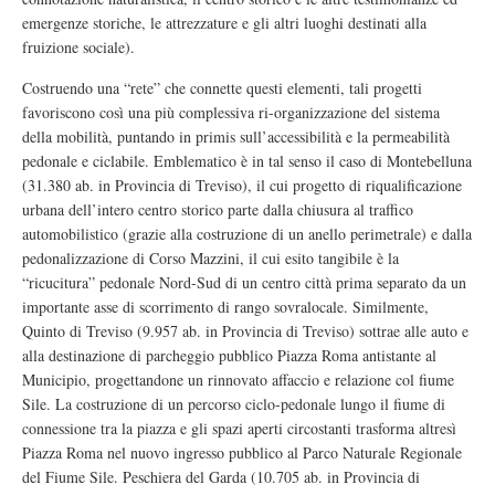
emergenze storiche, le attrezzature e gli altri luoghi destinati alla
fruizione sociale).
Costruendo una “rete” che connette questi elementi, tali progetti
favoriscono così una più complessiva ri-organizzazione del sistema
della mobilità, puntando in primis sull’accessibilità e la permeabilità
pedonale e ciclabile. Emblematico è in tal senso il caso di Montebelluna
(31.380 ab. in Provincia di Treviso), il cui progetto di riqualificazione
urbana dell’intero centro storico parte dalla chiusura al traffico
automobilistico (grazie alla costruzione di un anello perimetrale) e dalla
pedonalizzazione di Corso Mazzini, il cui esito tangibile è la
“ricucitura” pedonale Nord-Sud di un centro città prima separato da un
importante asse di scorrimento di rango sovralocale. Similmente,
Quinto di Treviso (9.957 ab. in Provincia di Treviso) sottrae alle auto e
alla destinazione di parcheggio pubblico Piazza Roma antistante al
Municipio, progettandone un rinnovato affaccio e relazione col fiume
Sile. La costruzione di un percorso ciclo-pedonale lungo il fiume di
connessione tra la piazza e gli spazi aperti circostanti trasforma altresì
Piazza Roma nel nuovo ingresso pubblico al Parco Naturale Regionale
del Fiume Sile. Peschiera del Garda (10.705 ab. in Provincia di