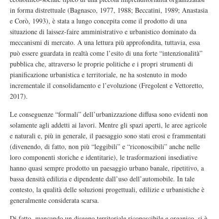
in forma distrettuale (Bagnasco, 1977, 1988; Beccatini, 1989; Anastasia
e Corò, 1993), è stata a lungo concepita come il prodotto di una
situazione di laissez-faire amministrativo e urbanistico dominato da
meccanismi di mercato. A una lettura più approfondita, tuttavia, essa
può essere guardata in realtà come l’esito di una forte “intenzionalità”
pubblica che, attraverso le proprie politiche e i propri strumenti di
pianificazione urbanistica e territoriale, ne ha sostenuto in modo
incrementale il consolidamento e l’evoluzione (Fregolent e Vettoretto,
2017).
Le conseguenze “formali” dell’urbanizzazione diffusa sono evidenti non
solamente agli addetti ai lavori. Mentre gli spazi aperti, le aree agricole
e naturali e, più in generale, il paesaggio sono stati erosi e frammentati
(divenendo, di fatto, non più “leggibili” e “riconoscibili” anche nelle
loro componenti storiche e identitarie), le trasformazioni insediative
hanno quasi sempre prodotto un paesaggio urbano banale, ripetitivo, a
bassa densità edilizia e dipendente dall’uso dell’automobile. In tale
contesto, la qualità delle soluzioni progettuali, edilizie e urbanistiche è
generalmente considerata scarsa.
Di fatto, mancando un disegno territoriale riconoscibile e organico, si è