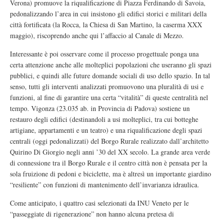
Verona) promuove la riqualificazione di Piazza Ferdinando di Savoia,
pedonalizzando l’area in cui insistono gli edifici storici e militari della
città fortificata (la Rocca, la Chiesa di San Martino, la caserma XXX
maggio), riscoprendo anche qui l’affaccio al Canale di Mezzo.
Interessante è poi osservare come il processo progettuale ponga una
certa attenzione anche alle molteplici popolazioni che useranno gli spazi
pubblici, e quindi alle future domande sociali di uso dello spazio. In tal
senso, tutti gli interventi analizzati promuovono una pluralità di usi e
funzioni, al fine di garantire una certa “vitalità” di queste centralità nel
tempo. Vigonza (23.035 ab. in Provincia di Padova) sostiene un
restauro degli edifici (destinandoli a usi molteplici, tra cui botteghe
artigiane, appartamenti e un teatro) e una riqualificazione degli spazi
centrali (oggi pedonalizzati) del Borgo Rurale realizzato dall’architetto
Quirino Di Giorgio negli anni ’30 del XX secolo. La grande area verde
di connessione tra il Borgo Rurale e il centro città non è pensata per la
sola fruizione di pedoni e biciclette, ma è altresì un importante giardino
“resiliente” con funzioni di mantenimento dell’invarianza idraulica.
Come anticipato, i quattro casi selezionati da INU Veneto per le
“passeggiate di rigenerazione” non hanno alcuna pretesa di