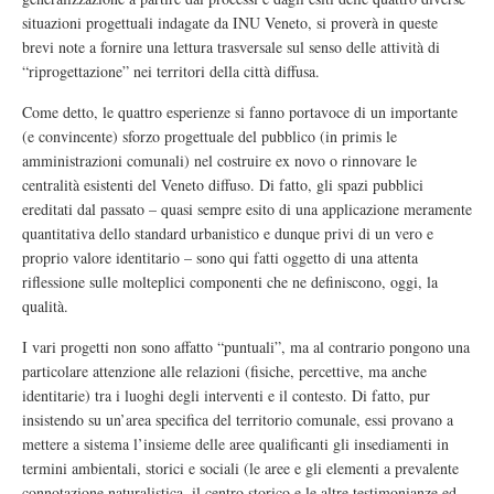
situazioni progettuali indagate da INU Veneto, si proverà in queste
brevi note a fornire una lettura trasversale sul senso delle attività di
“riprogettazione” nei territori della città diffusa.
Come detto, le quattro esperienze si fanno portavoce di un importante
(e convincente) sforzo progettuale del pubblico (in primis le
amministrazioni comunali) nel costruire ex novo o rinnovare le
centralità esistenti del Veneto diffuso. Di fatto, gli spazi pubblici
ereditati dal passato – quasi sempre esito di una applicazione meramente
quantitativa dello standard urbanistico e dunque privi di un vero e
proprio valore identitario – sono qui fatti oggetto di una attenta
riflessione sulle molteplici componenti che ne definiscono, oggi, la
qualità.
I vari progetti non sono affatto “puntuali”, ma al contrario pongono una
particolare attenzione alle relazioni (fisiche, percettive, ma anche
identitarie) tra i luoghi degli interventi e il contesto. Di fatto, pur
insistendo su un’area specifica del territorio comunale, essi provano a
mettere a sistema l’insieme delle aree qualificanti gli insediamenti in
termini ambientali, storici e sociali (le aree e gli elementi a prevalente
connotazione naturalistica, il centro storico e le altre testimonianze ed