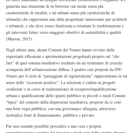
generata una situazione di in-between (un rurale senza più
caratteristiche di ruralità, e un urbano senza più caratteristiche di
urbanità) che rappresenta una sfida progettuale interessante per architetti
e urbanisti, e che deve essere finalizzata a orientare le trasformazioni e
gli interventi futuri verso maggiori obiettivi di sostenibilità e qualità
(Marson, 2015).
Negli ultimi anni, alcuni Comuni del Veneto hanno avviato delle
importanti riflessioni e sperimentazioni progettuali proprio sul “che
fare” di quel sistema insediativo ereditato da un trentennio di crescita
scomposta dell’urbanizzazione diffusa. I quattro casi proposti da INU
Veneto per il ciclo di “passeggiate di rigenerazione” rappresentano in tal
senso delle “eccezioni positive”. La selezione è caduta su progetti
(realizzati o in corso di realizzazione) di recupero/riqualificazione
urbana e qualificazione dello spazio pubblico in piccoli o medi Comuni
“tipici” del contesto della dispersione insediativa, proposti da (e con)
una forte regia pubblica, con una governance allargata, attraverso
molteplici fonti di finanziamento, pubblico e privato.
Pur non essendo possibile procedere a una vera e propria
generalizzazione a partire dai processi e dagli esiti delle quattro diverse