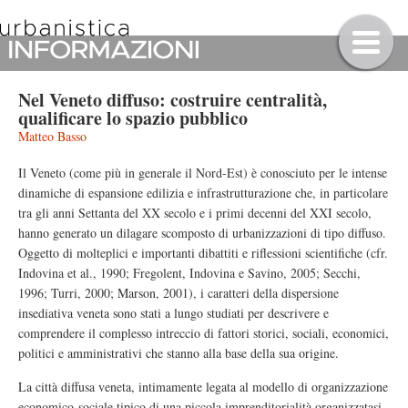
Nel Veneto diffuso: costruire centralità,
qualificare lo spazio pubblico
Matteo Basso
Il Veneto (come più in generale il Nord-Est) è conosciuto per le intense
dinamiche di espansione edilizia e infrastrutturazione che, in particolare
tra gli anni Settanta del XX secolo e i primi decenni del XXI secolo,
hanno generato un dilagare scomposto di urbanizzazioni di tipo diffuso.
Oggetto di molteplici e importanti dibattiti e riflessioni scientifiche (cfr.
Indovina et al., 1990; Fregolent, Indovina e Savino, 2005; Secchi,
1996; Turri, 2000; Marson, 2001), i caratteri della dispersione
insediativa veneta sono stati a lungo studiati per descrivere e
comprendere il complesso intreccio di fattori storici, sociali, economici,
politici e amministrativi che stanno alla base della sua origine.
La città diffusa veneta, intimamente legata al modello di organizzazione
economico-sociale tipico di una piccola imprenditorialità organizzatasi