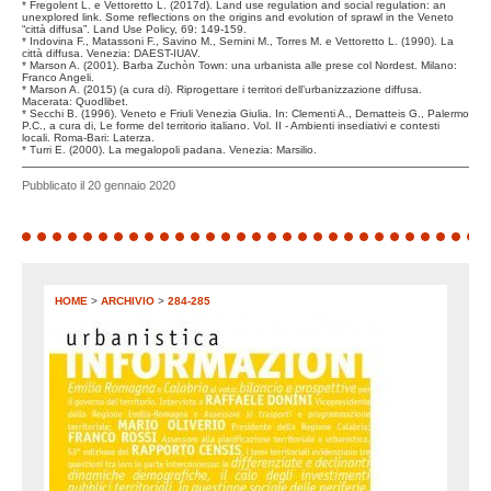
* Fregolent L. e Vettoretto L. (2017d). Land use regulation and social regulation: an
unexplored link. Some reflections on the origins and evolution of sprawl in the Veneto
“città diffusa”. Land Use Policy, 69: 149-159.
* Indovina F., Matassoni F., Savino M., Sernini M., Torres M. e Vettoretto L. (1990). La
città diffusa. Venezia: DAEST-IUAV.
* Marson A. (2001). Barba Zuchòn Town: una urbanista alle prese col Nordest. Milano:
Franco Angeli.
* Marson A. (2015) (a cura di). Riprogettare i territori dell’urbanizzazione diffusa.
Macerata: Quodlibet.
* Secchi B. (1996). Veneto e Friuli Venezia Giulia. In: Clementi A., Dematteis G., Palermo
P.C., a cura di, Le forme del territorio italiano. Vol. II - Ambienti insediativi e contesti
locali. Roma-Bari: Laterza.
* Turri E. (2000). La megalopoli padana. Venezia: Marsilio.
Pubblicato il 20 gennaio 2020
HOME
>
ARCHIVIO
>
284-285