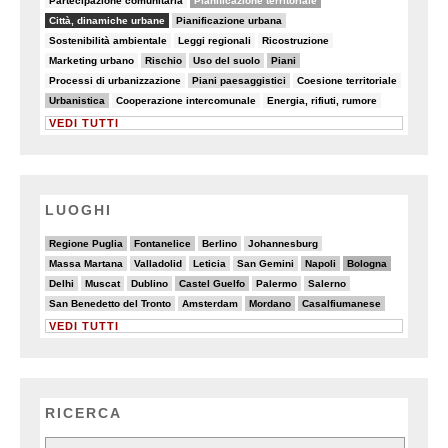
Partecipazione comunitaria
Pianificazione territoriale
81/90
22/90
Città, dinamiche urbane
Pianificazione urbana
5/90
5/90
7/90
Sostenibilità ambientale
Leggi regionali
Ricostruzione
5/90
19/90
10/90
28/90
Marketing urbano
Rischio
Uso del suolo
Piani
8/90
10/90
8/90
Processi di urbanizzazione
Piani paesaggistici
Coesione territoriale
28/90
7/90
6/90
Urbanistica
Cooperazione intercomunale
Energia, rifiuti, rumore
VEDI TUTTI
LUOGHI
7/20
6/20
2/20
3/20
Regione Puglia
Fontanelice
Berlino
Johannesburg
2/20
3/20
5/20
2/20
7/20
8/20
Massa Martana
Valladolid
Leticia
San Gemini
Napoli
Bologna
4/20
3/20
3/20
6/20
2/20
4/20
Delhi
Muscat
Dublino
Castel Guelfo
Palermo
Salerno
3/20
3/20
6/20
6/20
San Benedetto del Tronto
Amsterdam
Mordano
Casalfiumanese
VEDI TUTTI
RICERCA