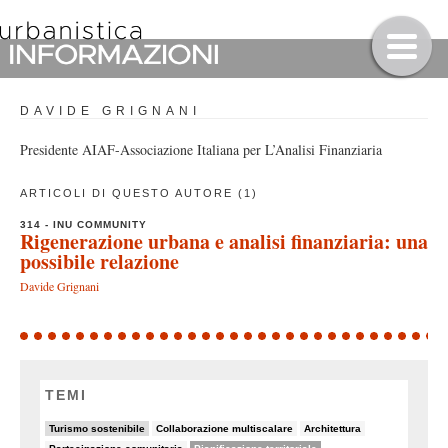
DAVIDE GRIGNANI
Presidente AIAF-Associazione Italiana per L’Analisi Finanziaria
ARTICOLI DI QUESTO AUTORE (1)
314 - INU COMMUNITY
Rigenerazione urbana e analisi finanziaria: una
possibile relazione
Davide Grignani
TEMI
18/90
5/90
7/90
Turismo sostenibile
Collaborazione multiscalare
Architettura
7/90
48/90