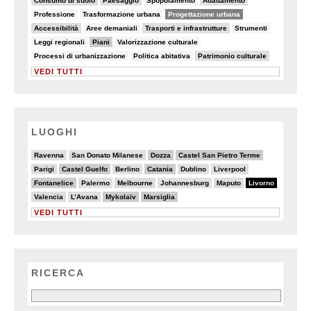
Consumo di suolo
Paesaggio
Spopolamento
Adattamento
5/82
8/82
50/82
Professione
Trasformazione urbana
Progettazione urbana
23/82
5/82
15/82
6/82
Accessibilità
Aree demaniali
Trasporti e infrastrutture
Strumenti
5/82
28/82
6/82
Leggi regionali
Piani
Valorizzazione culturale
8/82
8/82
9/82
Processi di urbanizzazione
Politica abitativa
Patrimonio culturale
VEDI TUTTI
LUOGHI
3/20
3/20
6/20
6/20
Ravenna
San Donato Milanese
Dozza
Castel San Pietro Terme
4/20
6/20
2/20
6/20
3/20
3/20
Parigi
Castel Guelfo
Berlino
Catania
Dublino
Liverpool
6/20
2/20
5/20
3/20
4/20
20/20
Fontanelice
Palermo
Melbourne
Johannesburg
Maputo
Livorno
5/20
2/20
7/20
6/20
Valencia
L’Avana
Mykolaïv
Marsiglia
VEDI TUTTI
RICERCA