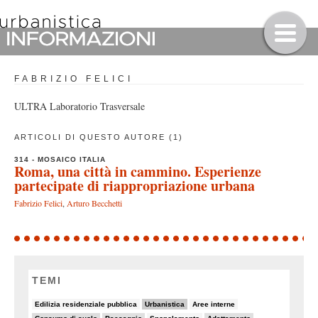
FABRIZIO FELICI
ULTRA Laboratorio Trasversale
ARTICOLI DI QUESTO AUTORE (1)
314 - MOSAICO ITALIA
Roma, una città in cammino. Esperienze
partecipate di riappropriazione urbana
Fabrizio Felici
,
Arturo Becchetti
TEMI
7/82
26/82
8/82
Edilizia residenziale pubblica
Urbanistica
Aree interne
19/82
13/82
6/82
13/82