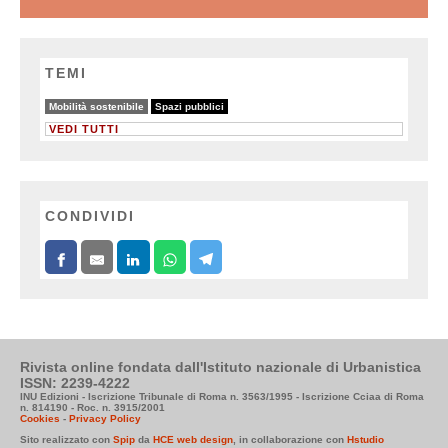
TEMI
25/32
32/32
Mobilità sostenibile
Spazi pubblici
VEDI TUTTI
CONDIVIDI
Rivista online fondata dall'Istituto nazionale di Urbanistica
ISSN: 2239-4222
INU Edizioni - Iscrizione Tribunale di Roma n. 3563/1995 - Iscrizione Cciaa di Roma
n. 814190 - Roc. n. 3915/2001
Cookies
-
Privacy Policy
Sito realizzato con
Spip
da
HCE web design
, in collaborazione con
Hstudio