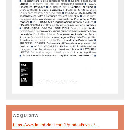
ACQUISTA
https://www.inuedizioni.com/it/prodotti/rivista/n-314-urbanistica-informazioni-gennaio-%E2%80%93-febbraio-2024