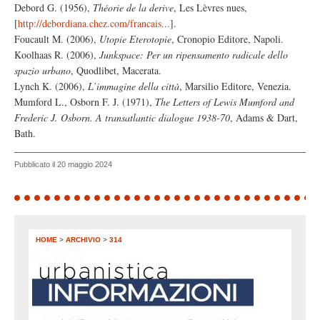
Debord G. (1956),
Théorie de la derive
, Les Lèvres nues,
[
http://debordiana.chez.com/francais...
].
Foucault M. (2006),
Utopie Eterotopie
, Cronopio Editore, Napoli.
Koolhaas R. (2006),
Junkspace: Per un ripensamento radicale dello
spazio urbano
, Quodlibet, Macerata.
Lynch K. (2006),
L’immagine della città
, Marsilio Editore, Venezia.
Mumford L., Osborn F. J. (1971),
The Letters of Lewis Mumford and
Frederic J. Osborn. A transatlantic dialogue 1938-70
, Adams & Dart,
Bath.
Pubblicato il 20 maggio 2024
HOME
>
ARCHIVIO
>
314