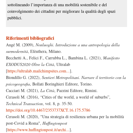
sottolineando l’importanza di una mobilità sostenibile e del
coinvolgimento dei cittadini per migliorare la qualità degli spazi
pubblici.
Riferimenti bibliografici
Augé M. (2009),
Nonluoghi. Introduzione a una antropologia della
surmodernità
, Elèuthera, Milano.
Becchetti A., Felici F., Carrubba L., Bambina L. (2021),
Manifesto
EXODUS2020 Oltre la Città
, Ultralab
[
https://ultralab.mailchimpsites.com...
].
Biondillo G. (2022),
Sentieri Metropolitani. Narrare il territorio con la
psicogeografia
, Bollati Boringhieri Editore, Torino.
Cacciari M. (2021),
La Città
, Pazzini Editore, Rimini.
Cerasoli M. (2016), “Cities of the world, a world of suburbs”,
Technical Transaction
, vol. 8, p. 35-50.
https://doi.org/10.4467/2353737XCT.16.175.5786
Cerasoli M. (2020), "Una strategia di resilienza urbana per la mobilità
post-Covid a Roma",
Huffingtonpost
[
https://www.huffingtonpost.it/archi...
].