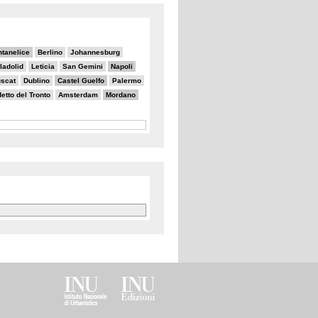
ntanelice
Berlino
Johannesburg
ladolid
Leticia
San Gemini
Napoli
scat
Dublino
Castel Guelfo
Palermo
tto del Tronto
Amsterdam
Mordano