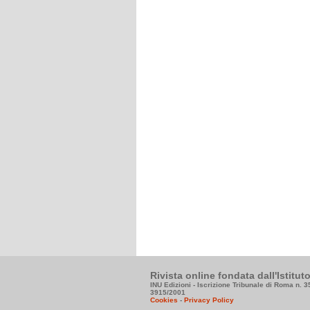
Rivista online fondata dall'Istitu
INU Edizioni - Iscrizione Tribunale di Roma n. 
3915/2001
Cookies
-
Privacy Policy