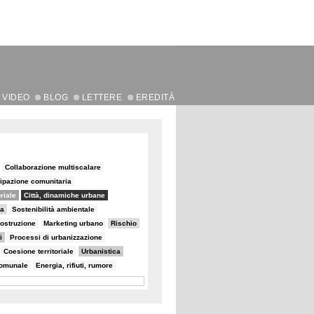
VIDEO
BLOG
LETTERE
EREDITÀ
Collaborazione multiscalare
ipazione comunitaria
oriale
Città, dinamiche urbane
na
Sostenibilità ambientale
ostruzione
Marketing urbano
Rischio
i
Processi di urbanizzazione
Coesione territoriale
Urbanistica
comunale
Energia, rifiuti, rumore