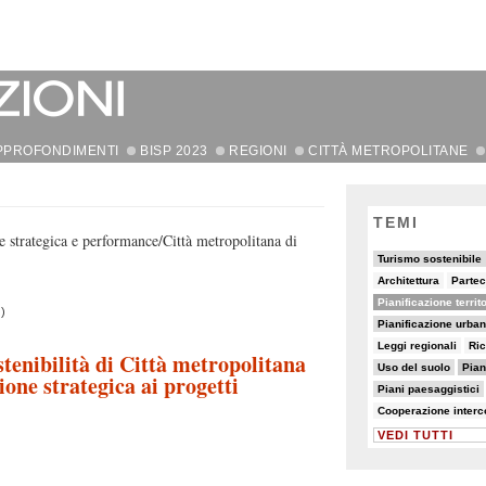
PPROFONDIMENTI
BISP 2023
REGIONI
CITTÀ METROPOLITANE
TEMI
e strategica e performance/Città metropolitana di
18/90
5/90
Turismo sostenibile
7/90
7/90
Architettura
Partec
48/90
81/90
Pianificazione territ
)
22/90
5/90
Pianificazione urba
5/90
7/90
5/90
19/90
Leggi regionali
Ric
tenibilità di Città metropolitana
10/90
28/90
8/90
Uso del suolo
Pian
ione strategica ai progetti
10/90
8/90
28/90
Piani paesaggistici
7/90
6/90
Cooperazione inter
VEDI TUTTI