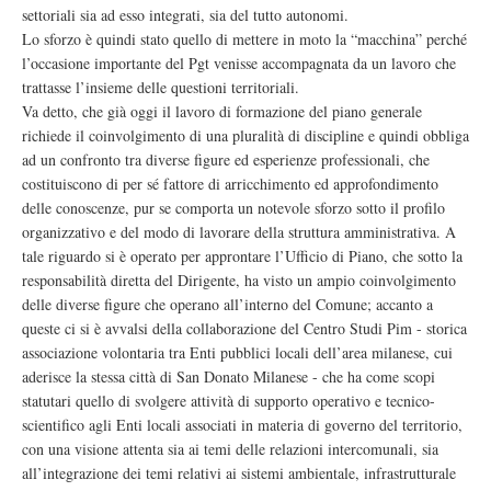
settoriali sia ad esso integrati, sia del tutto autonomi.
Lo sforzo è quindi stato quello di mettere in moto la “macchina” perché
l’occasione importante del Pgt venisse accompagnata da un lavoro che
trattasse l’insieme delle questioni territoriali.
Va detto, che già oggi il lavoro di formazione del piano generale
richiede il coinvolgimento di una pluralità di discipline e quindi obbliga
ad un confronto tra diverse figure ed esperienze professionali, che
costituiscono di per sé fattore di arricchimento ed approfondimento
delle conoscenze, pur se comporta un notevole sforzo sotto il profilo
organizzativo e del modo di lavorare della struttura amministrativa. A
tale riguardo si è operato per approntare l’Ufficio di Piano, che sotto la
responsabilità diretta del Dirigente, ha visto un ampio coinvolgimento
delle diverse figure che operano all’interno del Comune; accanto a
queste ci si è avvalsi della collaborazione del Centro Studi Pim - storica
associazione volontaria tra Enti pubblici locali dell’area milanese, cui
aderisce la stessa città di San Donato Milanese - che ha come scopi
statutari quello di svolgere attività di supporto operativo e tecnico-
scientifico agli Enti locali associati in materia di governo del territorio,
con una visione attenta sia ai temi delle relazioni intercomunali, sia
all’integrazione dei temi relativi ai sistemi ambientale, infrastrutturale