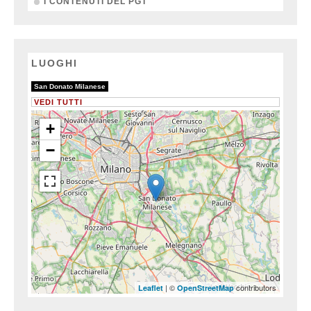
I CONTENUTI DEL PGT
LUOGHI
3/3
San Donato Milanese
VEDI TUTTI
+
−
| ©
contributors
Leaflet
OpenStreetMap