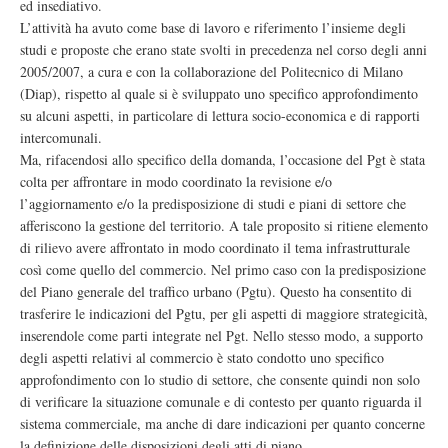
ed insediativo.
L’attività ha avuto come base di lavoro e riferimento l’insieme degli
studi e proposte che erano state svolti in precedenza nel corso degli anni
2005/2007, a cura e con la collaborazione del Politecnico di Milano
(Diap), rispetto al quale si è sviluppato uno specifico approfondimento
su alcuni aspetti, in particolare di lettura socio-economica e di rapporti
intercomunali.
Ma, rifacendosi allo specifico della domanda, l’occasione del Pgt è stata
colta per affrontare in modo coordinato la revisione e/o
l’aggiornamento e/o la predisposizione di studi e piani di settore che
afferiscono la gestione del territorio. A tale proposito si ritiene elemento
di rilievo avere affrontato in modo coordinato il tema infrastrutturale
così come quello del commercio. Nel primo caso con la predisposizione
del Piano generale del traffico urbano (Pgtu). Questo ha consentito di
trasferire le indicazioni del Pgtu, per gli aspetti di maggiore strategicità,
inserendole come parti integrate nel Pgt. Nello stesso modo, a supporto
degli aspetti relativi al commercio è stato condotto uno specifico
approfondimento con lo studio di settore, che consente quindi non solo
di verificare la situazione comunale e di contesto per quanto riguarda il
sistema commerciale, ma anche di dare indicazioni per quanto concerne
la definizione delle disposizioni degli atti di piano.