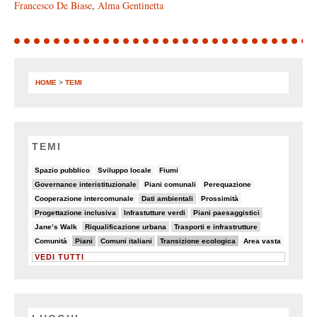
Francesco De Biase
,
Alma Gentinetta
HOME
>
TEMI
TEMI
8/90
6/90
8/90
Spazio pubblico
Sviluppo locale
Fiumi
14/90
7/90
5/90
Governance interistituzionale
Piani comunali
Perequazione
7/90
10/90
8/90
Cooperazione intercomunale
Dati ambientali
Prossimità
10/90
13/90
10/90
Progettazione inclusiva
Infrastutture verdi
Piani paesaggistici
8/90
17/90
15/90
Jane’s Walk
Riqualificazione urbana
Trasporti e infrastrutture
7/90
28/90
18/90
30/90
7/90
Comunità
Piani
Comuni italiani
Transizione ecologica
Area vasta
VEDI TUTTI