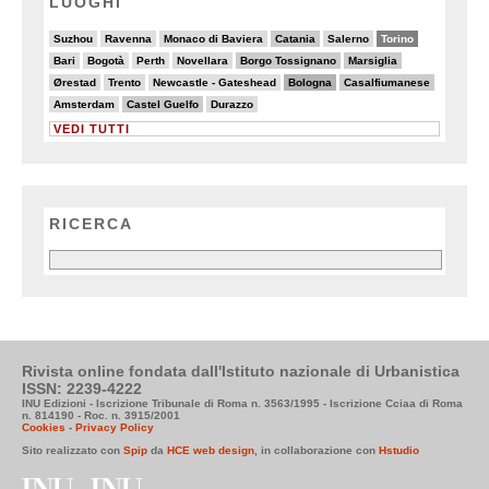
LUOGHI
2/20
3/20
4/20
6/20
4/20
13/20
Suzhou
Ravenna
Monaco di Baviera
Catania
Salerno
Torino
5/20
2/20
3/20
4/20
6/20
6/20
Bari
Bogotà
Perth
Novellara
Borgo Tossignano
Marsiglia
4/20
5/20
3/20
8/20
6/20
Ørestad
Trento
Newcastle - Gateshead
Bologna
Casalfiumanese
3/20
6/20
5/20
Amsterdam
Castel Guelfo
Durazzo
VEDI TUTTI
RICERCA
Rivista online fondata dall'Istituto nazionale di Urbanistica
ISSN: 2239-4222
INU Edizioni - Iscrizione Tribunale di Roma n. 3563/1995 - Iscrizione Cciaa di Roma
n. 814190 - Roc. n. 3915/2001
Cookies
-
Privacy Policy
Sito realizzato con
Spip
da
HCE web design
, in collaborazione con
Hstudio