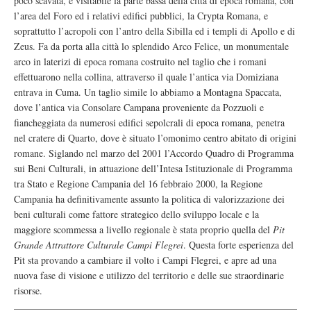
poco scavata, è visitabile la parte bassa della città di epoca romana, con
l’area del Foro ed i relativi edifici pubblici, la Crypta Romana, e
soprattutto l’acropoli con l’antro della Sibilla ed i templi di Apollo e di
Zeus. Fa da porta alla città lo splendido Arco Felice, un monumentale
arco in laterizi di epoca romana costruito nel taglio che i romani
effettuarono nella collina, attraverso il quale l’antica via Domiziana
entrava in Cuma. Un taglio simile lo abbiamo a Montagna Spaccata,
dove l’antica via Consolare Campana proveniente da Pozzuoli e
fiancheggiata da numerosi edifici sepolcrali di epoca romana, penetra
nel cratere di Quarto, dove è situato l’omonimo centro abitato di origini
romane. Siglando nel marzo del 2001 l’Accordo Quadro di Programma
sui Beni Culturali, in attuazione dell’Intesa Istituzionale di Programma
tra Stato e Regione Campania del 16 febbraio 2000, la Regione
Campania ha definitivamente assunto la politica di valorizzazione dei
beni culturali come fattore strategico dello sviluppo locale e la
maggiore scommessa a livello regionale è stata proprio quella del
Pit
Grande Attrattore Culturale Campi Flegrei
. Questa forte esperienza del
Pit sta provando a cambiare il volto i Campi Flegrei, e apre ad una
nuova fase di visione e utilizzo del territorio e delle sue straordinarie
risorse.