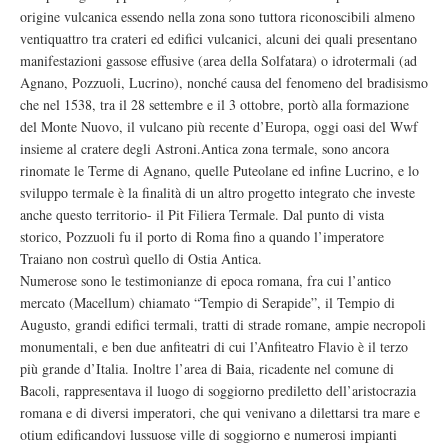
origine vulcanica essendo nella zona sono tuttora riconoscibili almeno
ventiquattro tra crateri ed edifici vulcanici, alcuni dei quali presentano
manifestazioni gassose effusive (area della Solfatara) o idrotermali (ad
Agnano, Pozzuoli, Lucrino), nonché causa del fenomeno del bradisismo
che nel 1538, tra il 28 settembre e il 3 ottobre, portò alla formazione
del Monte Nuovo, il vulcano più recente d’Europa, oggi oasi del Wwf
insieme al cratere degli Astroni.Antica zona termale, sono ancora
rinomate le Terme di Agnano, quelle Puteolane ed infine Lucrino, e lo
sviluppo termale è la finalità di un altro progetto integrato che investe
anche questo territorio- il Pit Filiera Termale. Dal punto di vista
storico, Pozzuoli fu il porto di Roma fino a quando l’imperatore
Traiano non costruì quello di Ostia Antica.
Numerose sono le testimonianze di epoca romana, fra cui l’antico
mercato (Macellum) chiamato “Tempio di Serapide”, il Tempio di
Augusto, grandi edifici termali, tratti di strade romane, ampie necropoli
monumentali, e ben due anfiteatri di cui l’Anfiteatro Flavio è il terzo
più grande d’Italia. Inoltre l’area di Baia, ricadente nel comune di
Bacoli, rappresentava il luogo di soggiorno prediletto dell’aristocrazia
romana e di diversi imperatori, che qui venivano a dilettarsi tra mare e
otium edificandovi lussuose ville di soggiorno e numerosi impianti