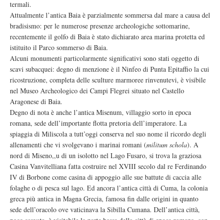
termali.
Attualmente l’antica Baia è parzialmente sommersa dal mare a causa del
bradisismo: per le numerose presenze archeologiche sottomarine,
recentemente il golfo di Baia è stato dichiarato area marina protetta ed
istituito il Parco sommerso di Baia.
Alcuni monumenti particolarmente significativi sono stati oggetto di
scavi subacquei: degno di menzione è il Ninfeo di Punta Epitaffio la cui
ricostruzione, completa delle sculture marmoree rinvenutevi, è visibile
nel Museo Archeologico dei Campi Flegrei situato nel Castello
Aragonese di Baia.
Degno di nota è anche l’antica Misenum, villaggio sorto in epoca
romana, sede dell’importante flotta pretoria dell’imperatore. La
spiaggia di Miliscola a tutt’oggi conserva nel suo nome il ricordo degli
allenamenti che vi svolgevano i marinai romani (
militum schola
). A
nord di Miseno,,u di un isolotto nel Lago Fusaro, si trova la graziosa
Casina Vanvitelliana fatta costruire nel XVIII secolo dal re Ferdinando
IV di Borbone come casina di appoggio alle sue battute di caccia alle
folaghe o di pesca sul lago. Ed ancora l’antica città di Cuma, la colonia
greca più antica in Magna Grecia, famosa fin dalle origini in quanto
sede dell’oracolo ove vaticinava la Sibilla Cumana. Dell’antica città,