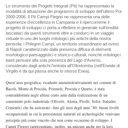
Lo strumento dei Progetti Integrati (Pit) ha rappresentato la
modalità di attuazione dei programmi di sviluppo dell’ultimo Por
2000-2006. Il Pit Campi Flegrei ne rappresenta una delle
esperienze d’eccellenza in Campania e il ripercorrerne il
progetto di sviluppo ci porta a riflettere in generale sull’eredità
lasciataci da questi strumenti oltre a condurci in un viaggio
virtuale in uno dei luoghi mitologici più antichi della nostra
penisola: i Phlegrei Campi, un territorio straordinario ad ovest
di Napoli caratterizzato dalla presenza diffusa di elementi
morfologico-paesaggistici e storico-culturali, nonché mitologici
basti pensare alla sola presenza del Lago d’Averno,
considerato dagli antichi l’entrata all’Oltretomba (nell’Eneide di
Virgilio è da qui passa anche lo stesso Enea).
Quest’area geografica, ricadente amministrativamente nei comuni di
Bacoli, Monte di Procida, Pozzuoli, Procida e Quarto, è stata
contraddistinta negli ultimi cento anni dalla realizzazione di un
consistente polo industriale (Olivetti, Alenia, Pirelli, Sofer, Italsider,
Cementir) che ha assicurato -fino gli inizi degli anni ’80- buoni livelli
occupazionali in cui le preesistenze naturali ed archeologiche venivano
percepite più come vincolo che non come occasione di sviluppo. I
Campi Flegrei rappresentano, inoltre, un unicum anche per la loro