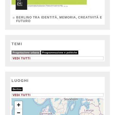
BERLINO TRA IDENTITÀ, MEMORIA, CREATIVITÀ E
FUTURO
TEMI
50/64
64/64
Progettazione urbana
Programmazione e politiche
VEDI TUTTI
LUOGHI
2/2
Berlino
VEDI TUTTI
+
−