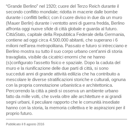
“Grande Berlino” nel 1920; cuore del Terzo Reich durante il
secondo conflitto mondiale; ridotta in macerie dalle bombe
durante i conflitti bellici; con il cuore diviso in due da un muro
(Mauer Berlin) durante i ventotto anni di guerra fredda, Berlino
affronta oggi nuove sfide di città globale e guarda al futuro.
CittàStato, capitale della Repubblica Federale della Germania,
contiene ad oggi circa 4.500.000 abitanti, che superano i 6
milioni nell’area metropolitana. Passato e futuro si intrecciano e
Berlino mostra su tutto il suo corpo urbano cent’anni di storia
travagliata, visibile da cicatrici enormi che ne hanno
(s)configurato l’assetto fisico e spaziale. Dopo la caduta del
muro e la riunificazione delle due parti di città, si sono
succeduti anni di grande attività edilizia che ha contribuito a
mescolare le diverse stratificazioni storiche e culturali, ognuna
con la propria connotazione urbanistica e architettonica.
Percorrendo la città a piedi si osserva un ambiente urbano
fatto da mille volti, che svela oltre alle architetture e ai grandi
segni urbani, il peculiare rapporto che le comunità insediate
hanno con la storia, la memoria collettiva e le aspirazioni per il
proprio futuro.
Pubblicato il 8 agosto 2016