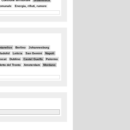
Coesione territoriale
Urbanistica
comunale
Energia, rifiuti, rumore
ntanelice
Berlino
Johannesburg
ladolid
Leticia
San Gemini
Napoli
scat
Dublino
Castel Guelfo
Palermo
tto del Tronto
Amsterdam
Mordano