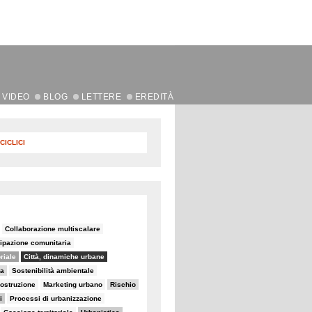
VIDEO
BLOG
LETTERE
EREDITÀ
CICLICI
Collaborazione multiscalare
ipazione comunitaria
oriale
Città, dinamiche urbane
na
Sostenibilità ambientale
ostruzione
Marketing urbano
Rischio
i
Processi di urbanizzazione