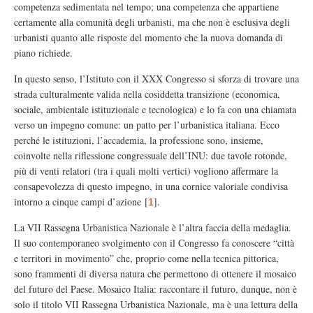
competenza sedimentata nel tempo; una competenza che appartiene
certamente alla comunità degli urbanisti, ma che non è esclusiva degli
urbanisti quanto alle risposte del momento che la nuova domanda di
piano richiede.
In questo senso, l’Istituto con il XXX Congresso si sforza di trovare una
strada culturalmente valida nella cosiddetta transizione (economica,
sociale, ambientale istituzionale e tecnologica) e lo fa con una chiamata
verso un impegno comune: un patto per l’urbanistica italiana. Ecco
perché le istituzioni, l’accademia, la professione sono, insieme,
coinvolte nella riflessione congressuale dell’INU: due tavole rotonde,
più di venti relatori (tra i quali molti vertici) vogliono affermare la
consapevolezza di questo impegno, in una cornice valoriale condivisa
intorno a cinque campi d’azione
[
]
.
1
La VII Rassegna Urbanistica Nazionale è l’altra faccia della medaglia.
Il suo contemporaneo svolgimento con il Congresso fa conoscere “città
e territori in movimento” che, proprio come nella tecnica pittorica,
sono frammenti di diversa natura che permettono di ottenere il mosaico
del futuro del Paese. Mosaico Italia: raccontare il futuro, dunque, non è
solo il titolo VII Rassegna Urbanistica Nazionale, ma è una lettura della