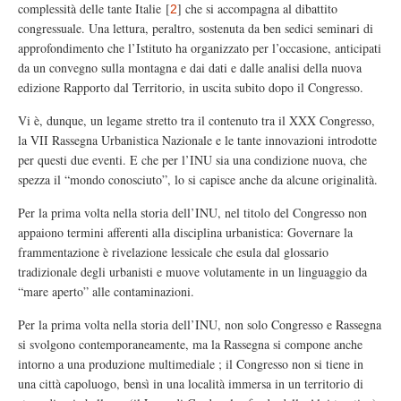
complessità delle tante Italie
[
]
che si accompagna al dibattito
2
congressuale. Una lettura, peraltro, sostenuta da ben sedici seminari di
approfondimento che l’Istituto ha organizzato per l’occasione, anticipati
da un convegno sulla montagna e dai dati e dalle analisi della nuova
edizione Rapporto dal Territorio, in uscita subito dopo il Congresso.
Vi è, dunque, un legame stretto tra il contenuto tra il XXX Congresso,
la VII Rassegna Urbanistica Nazionale e le tante innovazioni introdotte
per questi due eventi. E che per l’INU sia una condizione nuova, che
spezza il “mondo conosciuto”, lo si capisce anche da alcune originalità.
Per la prima volta nella storia dell’INU, nel titolo del Congresso non
appaiono termini afferenti alla disciplina urbanistica: Governare la
frammentazione è rivelazione lessicale che esula dal glossario
tradizionale degli urbanisti e muove volutamente in un linguaggio da
“mare aperto” alle contaminazioni.
Per la prima volta nella storia dell’INU, non solo Congresso e Rassegna
si svolgono contemporaneamente, ma la Rassegna si compone anche
intorno a una produzione multimediale ; il Congresso non si tiene in
una città capoluogo, bensì in una località immersa in un territorio di