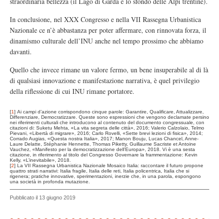
straordinaria bellezza (il Lago di Garda e lo sfondo delle Alpi trentine).
In conclusione, nel XXX Congresso e nella VII Rassegna Urbanistica
Nazionale ce n’è abbastanza per poter affermare, con rinnovata forza, il
dinamismo culturale dell’INU anche nel tempo prossimo che abbiamo
davanti.
Quello che invece rimane un valore fermo, un bene insuperabile al di là
di qualsiasi innovazione e manifestazione narrativa, è quel privilegio
della riflessione di cui INU rimane portatore.
[
1
]
Ai campi d’azione corrispondono cinque parole: Garantire, Qualificare, Attualizzare,
Differenziare, Democratizzare. Queste sono espressioni che vengono declamate persino
nei riferimenti culturali che introducono al contenuto del documento congressuale, con
citazioni di: Suketu Mehta, «La vita segreta delle città», 2016; Valerio Calzolaio, Telmo
Pievani, «Libertà di migrare», 2016; Carlo Rovelli, «Sette brevi lezioni di fisica», 2014;
Corrado Augias, «Questa nostra Italia», 2017; Manon Bouju, Lucas Chancel, Anne-
Laure Delatte, Stéphanie Hennette, Thomas Piketty, Guillaume Sacriste et Antoine
Vauchez, «Manifesto per la democratizzazione dell’Europa», 2018. Vi è una sesta
citazione, in riferimento al titolo del Congresso Governare la frammentazione: Kevin
Kelly, «L’inevitabile», 2018.
[
2
]
La VII Rassegna Urbanistica Nazionale Mosaico Italia: raccontare il futuro propone
quattro strati narrativi: Italia fragile, Italia delle reti, Italia policentrica, Italia che si
rigenera; pratiche innovative, sperimentazioni, inerzie che, in una parola, espongono
una società in profonda mutazione.
Pubblicato il 13 giugno 2019