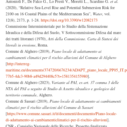
Antonioli F., De Falco G., Lo Presti V., Moretti L., Scardino G.
et al.
(2020), “Relative Sea-Level Rise and Potential Submersion Risk for
2100 on 16 Coastal Plains of the Mediterranean Sea”,
Water
, vol.
12(8), 2173, p. 1-24.
https://doi.org/10.3390/w12082173
Commissione Interministeriale per lo Studio della Sistemazione
Idraulica e della Difesa del Suolo, V Sottocommissione Difesa dal mare
dei tratti litoranei (1970),
Atti della Commissione. Carta di Sintesi dei
litorali in erosione
, Roma.
Comune di Alghero (2019),
Piano locale di adattamento ai
cambiamenti climatici per il rischio alluvioni del Comune di Alghero
[
http://interreg-
maritime.eu/documents/374720/6676234/ADAPT_piano_locale_PP05_IT.p
77b5-4dc3-90b8-a49d294408c5?t=1581354155980
].
Comune di Alghero (2023),
Variante al PAI, ex art. 37 comma 3 delle
NTA del PAI a seguito di Studio di Assetto idraulico e geologico del
territorio comunale
, Alghero.
Comune di Sassari (2019),
Piano locale di adattamento ai cambiamenti
climatici per il rischio alluvioni del Comune di Sassari
[
https://www.comune.sassari.it/it/documenti/documento/Piano-locale-
di-adattamento-ai-cambiamenticlimatici-per-il-rischio-alluvioni
].
CNR - Consiglio Nazionale delle Ricerche, Progetto finalizzato