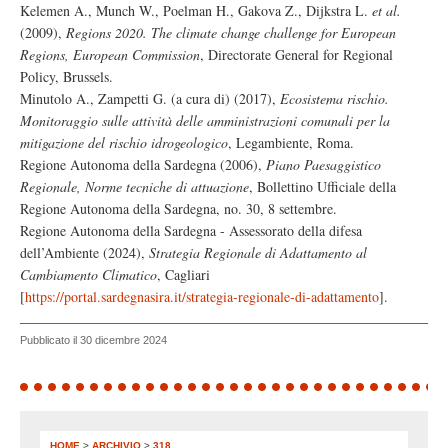
Kelemen A., Munch W., Poelman H., Gakova Z., Dijkstra L.
et al.
(2009),
Regions 2020. The climate change challenge for European
Regions, European Commission
, Directorate General for Regional
Policy, Brussels.
Minutolo A., Zampetti G. (a cura di) (2017),
Ecosistema rischio.
Monitoraggio sulle attività delle amministrazioni comunali per la
mitigazione del rischio idrogeologico
, Legambiente, Roma.
Regione Autonoma della Sardegna (2006),
Piano Paesaggistico
Regionale, Norme tecniche di attuazione
, Bollettino Ufficiale della
Regione Autonoma della Sardegna, no. 30, 8 settembre.
Regione Autonoma della Sardegna - Assessorato della difesa
dell’Ambiente (2024),
Strategia Regionale di Adattamento al
Cambiamento Climatico
, Cagliari
[
https://portal.sardegnasira.it/strategia-regionale-di-adattamento
].
Pubblicato il 30 dicembre 2024
HOME
>
ARCHIVIO
>
318