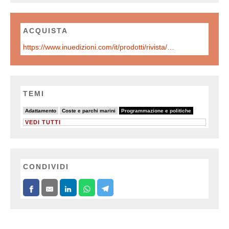
ACQUISTA
https://www.inuedizioni.com/it/prodotti/rivista/n-318-urbanistica-informazioni-novembre-dicembre-2024
TEMI
14/64
19/64
64/64
Adattamento
Coste e parchi marini
Programmazione e politiche
VEDI TUTTI
CONDIVIDI