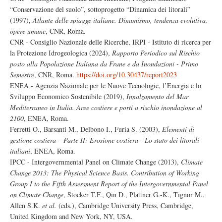
“Conservazione del suolo”, sottoprogetto “Dinamica dei litorali”
(1997),
Atlante delle spiagge italiane. Dinamismo, tendenza evolutiva,
opere umane
, CNR, Roma.
CNR - Consiglio Nazionale delle Ricerche, IRPI - Istituto di ricerca per
la Protezione Idrogeologica (2024),
Rapporto Periodico sul Rischio
posto alla Popolazione Italiana da Frane e da Inondazioni - Primo
Semestre
, CNR, Roma.
https://doi.org/10.30437/report2023
ENEA - Agenzia Nazionale per le Nuove Tecnologie, l’Energia e lo
Sviluppo Economico Sostenibile (2019),
Innalzamento del Mar
Mediterraneo in Italia. Aree costiere e porti a rischio inondazione al
2100
, ENEA, Roma.
Ferretti O., Barsanti M., Delbono I., Furia S. (2003),
Elementi di
gestione costiera – Parte II: Erosione costiera - Lo stato dei litorali
italiani
, ENEA, Roma.
IPCC - Intergovernmental Panel on Climate Change (2013),
Climate
Change 2013: The Physical Science Basis. Contribution of Working
Group I to the Fifth Assessment Report of the Intergovernmental Panel
on Climate Change
, Stocker T.F., Qin D., Plattner G.-K., Tignor M.,
Allen S.K.
et al.
(eds.), Cambridge University Press, Cambridge,
United Kingdom and New York, NY, USA.