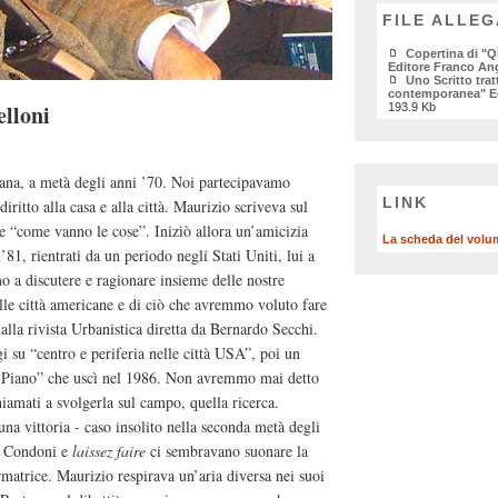
FILE ALLEG
Copertina di "Q
Editore Franco Ang
Uno Scritto trat
contemporanea" Ed
lloni
193.9 Kb
na, a metà degli anni ’70. Noi partecipavamo
LINK
diritto alla casa e alla città. Maurizio scriveva sul
re “come vanno le cose”. Iniziò allora un’amicizia
La scheda del volu
81, rientrati da un periodo negli Stati Uniti, lui a
o a discutere e ragionare insieme delle nostre
lle città americane e di ciò che avremmo voluto fare
lla rivista Urbanistica diretta da Bernardo Secchi.
 su “centro e periferia nelle città USA”, poi un
l Piano” che uscì nel 1986. Non avremmo mai detto
iamati a svolgerla sul campo, quella ricerca.
una vittoria - caso insolito nella seconda metà degli
. Condoni e
laissez faire
ci sembravano suonare la
matrice. Maurizio respirava un’aria diversa nei suoi