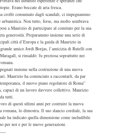
Portava nel dibattito esperienze e speranze che
topie. Erano boccate di aria fresca.
tema crollò consumato dagli scandali, ci impegnammo
e urbanistica. Non tutto, forse, ma molto sembrava
posi a Maurizio di partecipare al comitato per la sua
ueta generosità. Preparammo insieme una serie di
cipali città d’Europa e la guida di Maurizio in
 grande amico Jordi Borjas, l’amicizia di Rutelli con
Maragall, si rinsaldò: fu preziosa soprattutto nei
 romana.
impegnati insieme nella costruzione di una nuova
ari. Maurizio ha cominciato a raccontarli, da par
contemporanea, il nuovo piano regolatore di Roma”
a, capaci di un lavoro davvero collettivo. Maurizio
da tutti.
voro di questi ultimi anni per costruire la nuova
 romana, lo dimostra. Il suo slancio cordiale, la sua
quale ha indicato quella dimensione come ineludibile
no per noi e per le nuove generazioni.