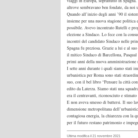
viaggi in Europa, soprattutto in Spagna. 
altrove sembravano ben fondate, da noi u
Quando all’inizio degli anni ’90 il sis
insieme per una nuova stagione politica 
possibile. Avevo incontrato Rutelli e pro
elezione a Sindaco. Lo fece con la cons
incontri del candidato Sindaco nelle prin
Spagna fu preziosa. Grazie a lui e al suo
il mitico Sindaco di Barcellona, Pasqual 
primi anni della nuova amministrazione
I sette anni durante i quali siamo stati 
urbanistica per Roma sono stati straordin
suo, con il bel libro “Pensare la città 
edito da Laterza. Siamo stati una squadr
era il centravanti, riconosciuto e stimato 
E non aveva smesso di battersi. Il suo la
dimensione metropolitana dell’urbanistica
contagiosa energia, la chiarezza con la 
per il futuro restano patrimonio e impeg
Ultima modifica il 21 novembre 2021