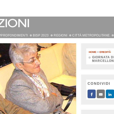
PPROFONDIMENTI
BISP 2023
REGIONI
CITTÀ METROPOLITANE
HOME
>
EREDITÀ
GIORNATA D
MARCELLON
CONDIVIDI