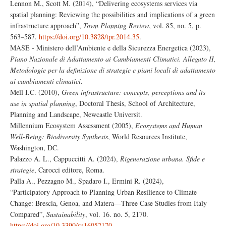
Lennon M., Scott M. (2014), “Delivering ecosystems services via
spatial planning: Reviewing the possibilities and implications of a green
infrastructure approach”,
Town Planning Review
, vol. 85, no. 5, p.
563–587.
https://doi.org/10.3828/tpr.2014.35
.
MASE - Ministero dell’Ambiente e della Sicurezza Energetica (2023),
Piano Nazionale di Adattamento ai Cambiamenti Climatici. Allegato II,
Metodologie per la definizione di strategie e piani locali di adattamento
ai cambiamenti climatici
.
Mell I.C. (2010),
Green infrastructure: concepts, perceptions and its
use in spatial planning
, Doctoral Thesis, School of Architecture,
Planning and Landscape, Newcastle Universit.
Millennium Ecosystem Assessment (2005),
Ecosystems and Human
Well-Being: Biodiversity Synthesis
, World Resources Institute,
Washington, DC.
Palazzo A. L., Cappuccitti A. (2024),
Rigenerazione urbana. Sfide e
strategie
, Carocci editore, Roma.
Palla A., Pezzagno M., Spadaro I., Ermini R. (2024),
“Participatory Approach to Planning Urban Resilience to Climate
Change: Brescia, Genoa, and Matera—Three Case Studies from Italy
Compared”,
Sustainability
, vol. 16. no. 5, 2170.
https://doi.org/10.3390/su16052170