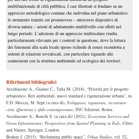
multifunzionale di città pubblica. I casi illustrati si fondano su un
approccio metodologico comune che individua nel piano urbanistico
lo strumento tramite cui promuovere – attraverso dispositivi di
diversa natura – azioni di adattamento multilivello con effetti nel
lungo periodo. L’adozione di un approccio multiscalare risulta
particolarmente rilevante per i contesti in questione, dove la lettura
dei fenomeni alla scala locale spesso richiede di essere ricondotta a
sistemi di relazioni sovralocali, con particolare riguardo alle
connessioni con la struttura ambientale ed ecologica dei territori.
Riferimenti bibliografici
Arcidiacono A., Giaimo C., Talia M. (2018), “Priorità per il progetto
urbanistico. Reti ambientali, nuovi standard e rigenerazione urbana”, in
F.D. Moccia, M. Sepe (a cura di),
Sviluppare, rigenerare, ricostruire
città. Questioni e sfide contemporanee
, INU Edizioni, Roma.
Arcidiacono A., Ronchi S. (a cura di) (2021),
Ecosystem Services and
Green Infrastructure: Perspectives from Spatial Planning in Italy
, Cities
and Nature, Springer, London.
Bodnar J. (2015), “Reclaiming public space”,
Urban Studies
, vol. 52,