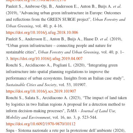
Pauleit S., Ambrose-Oji, B., Andersson E., Anton B., Buijs A.
et al.
(2019), “Advancing urban green infrastructure in Europe: Outcomes
and reflections from the GREEN SURGE project”,
Urban Forestry and
Urban Greening
, vol. 40, p. 4-16.
https://doi.org/10.1016/j.ufug.2018.10.006
Pauleit S., Andersson E., Anton B., Buijs A., Haase D.
et al.
(2019),
“Urban green infrastructure – connecting people and nature for
sustainable cities”,
Urban Forestry and Urban Greening
, vol. 40, p. 1–
3.
https://doi.org/10.1016/j.ufug.2019.04.007
Ronchi S., Arcidiacono A., Pogliani L. (2020), “Integrating green
infrastructure into spatial planning regulations to improve the
performance of urban ecosystems. Insights from an Italian case study”,
Sustainable Cities and Society
, vol. 53, 101907.
https://doi.org/10.1016/j.scs.2019.101907
Ronchi S., Salata S., Arcidiacono A. (2023), “The impact of land taken
by logistics in two Italian regions A proposal for a detection method to
inform decision-making processes",
TeMA - Journal of Land Use,
Mobility and Environment
, vol. 16, no. 3, p. 523-544.
https://doi.org/10.6092/1970-9870/10112
Snpa - Sistema nazionale a rete per la protezione dell’ambiente (2024),