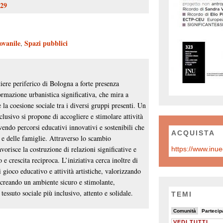
029
ovanile
Spazi pubblici
,
iere periferico di Bologna a forte presenza
ormazione urbanistica significativa, che mira a
 la coesione sociale tra i diversi gruppi presenti. Un
clusivo si propone di accogliere e stimolare attività
endo percorsi educativi innovativi e sostenibili che
ACQUISTA
 e delle famiglie. Attraverso lo scambio
vorisce la costruzione di relazioni significative e
e crescita reciproca. L’iniziativa cerca inoltre di
 gioco educativo e attività artistiche, valorizzando
 creando un ambiente sicuro e stimolante,
tessuto sociale più inclusivo, attento e solidale.
TEMI
7/32
2/32
32/32
Comunità
Partecip
VEDI TUTTI