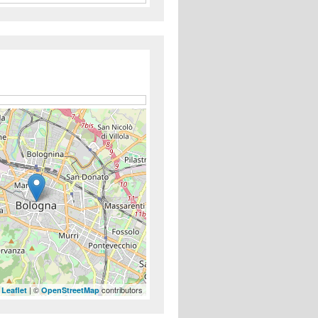
| ©
contributors
Leaflet
OpenStreetMap