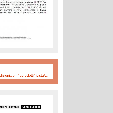
https://www.inuedizioni.com/it/prodotti/rivista/n-323-urbanistica-informazioni-settembre-%E2%80%93-ottobre-2025
azione giovanile
Spazi pubblici