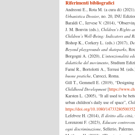
Riferimenti bibliografici
Andreoni E., Rota M. (a cura di) (2021),
Urbanistica Dossier
, no. 20, INU Edizio
Baraldi C., Iervese V. (2014), “Observing
J. M. Bonvin (eds.),
Children’s Rights a
Children’s Well-Being: Indicators and R
Bishop K., Corkery L. (eds.) (2017),
De
Beyond playgrounds and skateparks
, Ro
Borgogni A. (2020),
L’intenzionalità ed
didattiche del movimento
, Studium Ediz
Farné R., Bortolotti A., Terrusi M. (eds
buone pratiche
, Carocci, Roma.
Gill T., Gemmell E. (2019), “Designing 
Childhood Development
[
https://www.ch
Karsten L. (2005), “It all used to be bet
urban children’s daily use of space”,
Chi
https://doi.org/10.1080/1473328050035
Lefebvre H. (2014),
Il diritto alla città
,
Lorenzoni F. (2023),
Educare controvent
ogni discriminazione
, Sellerio, Palermo.