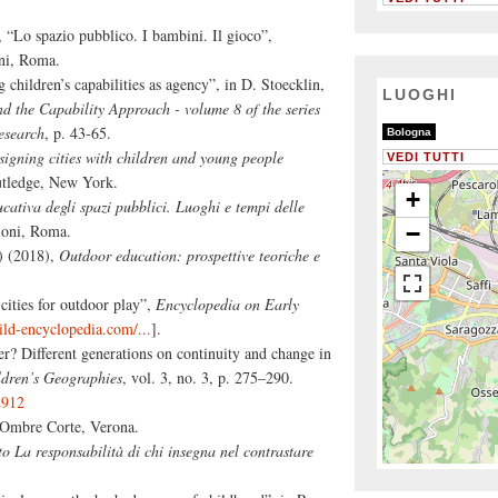
 “Lo spazio pubblico. I bambini. Il gioco”,
ni, Roma.
 children’s capabilities as agency”, in D. Stoecklin,
LUOGHI
nd the Capability Approach - volume 8 of the series
8/8
esearch
, p. 43-65.
Bologna
signing cities with children and young people
VEDI TUTTI
utledge, New York.
+
ucativa degli spazi pubblici. Luoghi e tempi delle
ioni, Roma.
−
.) (2018),
Outdoor education: prospettive teoriche e
cities for outdoor play”,
Encyclopedia on Early
ild-encyclopedia.com/...
].
ter? Different generations on continuity and change in
ldren’s Geographies
, vol. 3, no. 3, p. 275–290.
2912
 Ombre Corte, Verona.
o La responsabilità di chi insegna nel contrastare