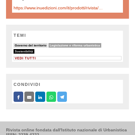
https://www.inuedizioni.com/it/prodotti/rivista/n-313-urbanistica-informazioni-gennaio-%E2%80%93-febbraio-2024
TEMI
19/67
34/67
Governo del territorio
Legislazione e riforma urbanistica
67/67
Sostenibilità
VEDI TUTTI
CONDIVIDI
Rivista online fondata dall'Istituto nazionale di Urbanistica
ISSN: 2239-4222