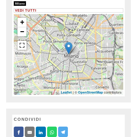
13/13
Milano
VEDI TUTTI
+
−
| ©
contributors
Leaflet
OpenStreetMap
CONDIVIDI