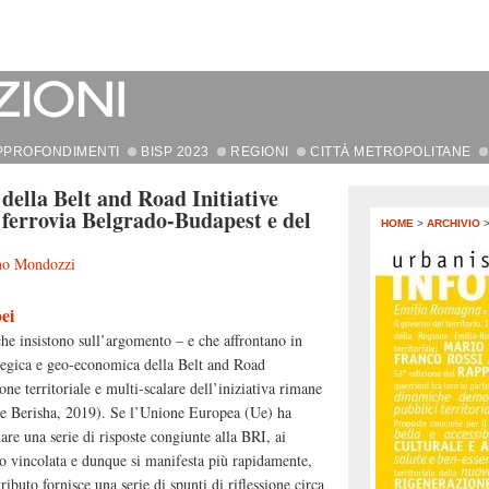
PPROFONDIMENTI
BISP 2023
REGIONI
CITTÀ METROPOLITANE
della Belt and Road Initiative
a ferrovia Belgrado-Budapest e del
HOME
>
ARCHIVIO
no Mondozzi
pei
che insistono sull’argomento – e che affrontano in
rategica e geo-economica della Belt and Road
ne territoriale e multi-scalare dell’iniziativa rimane
a e Berisha, 2019). Se l’Unione Europea (Ue) ha
lare una serie di risposte congiunte alla BRI, ai
o vincolata e dunque si manifesta più rapidamente,
buto fornisce una serie di spunti di riflessione circa