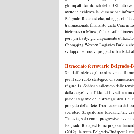
gli impatti territoriali della BRI, attrave
mette in evidenza la ‘dimensione infrastru
Belgrado-Budapest che, ad oggi, risulta es
transnazionale finanziato dalla Cina in Eu
bielorusso a Minsk, fa luce sulla dimensi
port-park-city, già ampiamente utilizzato
Chongqing Western Logistics Park, e che
sviluppo per nuovi progetti urbanistici a
Il tracciato ferroviario Belgrado-
Sin dall’inizio degli anni novanta, il tr
per il suo ruolo strategico di connession
(figura 1). Sebbene rallentato dalle tensi
della Jugoslavia, l’idea di investire e mo
parte integrante delle strategie dell’Ue. I
progetto della Rete Trans-europea dei tra
corridoio X, quale asse fondamentale di 
Tuttavia, solo con il progressivo avvento d
Belgrado-Budapest torna prepotentemente
(2019), la tratta Belgrado-Budapest è stra