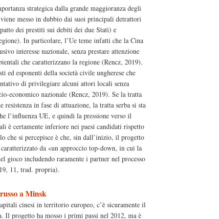
mportanza strategica dalla grande maggioranza degli
 viene messo in dubbio dai suoi principali detrattori
tto dei prestiti sui debiti dei due Stati) e
egione). In particolare, l’Ue teme infatti che la Cina
lusivo interesse nazionale, senza prestare attenzione
ientali che caratterizzano la regione (Rencz, 2019).
ti ed esponenti della società civile ungherese che
tativo di privilegiare alcuni attori locali senza
ocio-economico nazionale (Rencz, 2019). Se la tratta
esistenza in fase di attuazione, la tratta serba si sta
e l’influenza UE, e quindi la pressione verso il
li è certamente inferiore nei paesi candidati rispetto
o che si percepisce è che, sin dall’inizio, il progetto
 caratterizzato da «un approccio top-down, in cui la
 del gioco includendo raramente i partner nel processo
9, 11, trad. propria).
orusso a Minsk
capitali cinesi in territorio europeo, c’è sicuramente il
a. Il progetto ha mosso i primi passi nel 2012, ma è