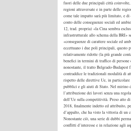
fuori delle due principali città coinvolte
regioni attraversate e in parte delle regio
come tale impatto sarà più limitato, e di
conto delle conseguenze sociali ed ambie
12, trad. propria) «la Cina sembra esclus
infrastrutturale allo schema della BRI» s
«conseguenze di carattere sociale ed amb
eccettuano i due poli principali, questo p
relativamente ridotte (la più grande cont
benefici in termini di traffico di persone
nonostante, il tratto Belgrado-Budapest f
contraddice le tradizionali modalità di a
rispetto delle direttive Ue, in particolar
pubblici e gli aiuti di Stato. Nel mirino 
l’attribuzione dei lavori senza una regol
dell’Ue sulla competitività. Preso atto d
2018, finalmente indetto ed attribuito, p
d’appalto, che ha visto la vittoria di un
Nonostante ciò, una serie di dubbi perma
conflitti d’interesse e in relazione agli a