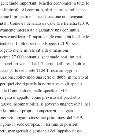
, generando importanti benefici economici in tutte le
ni limitrofe. Al contrario, altri autori sottolineano
 come il progetto e la sua attuazione non tengano
ntali. Come evidenziato da Cotella e Berisha (2019,
ivamente interessata a garantire una continuità
enza considerare l’impatto sulle comunità locali e le
ientale». Inoltre, secondo Rogers (2019), se si
rogetto mette in rete città di dimensioni
a circa 27.000 abitanti), generando così limitati
 e merci provenienti dall’interno dell’area. Inoltre,
accia parte della rete TEN-T, esso ad oggi ne
ttuazione, sollevando una serie di dubbi in merito al
e per quel che riguarda la normativa sugli appalti
della Commissione, nello specifico, vi è
are gara d’appalto, come previsto dal pacchetto
i queste incompatibilità, il governo ungherese ha, nel
er la tratta di propria competenza, una gara
 consorzio ungaro-cinese nei primi mesi del 2019.
ngono in sede europea, in termini di possibili
spetti manageriali e gestionali dell’appalto stesso.