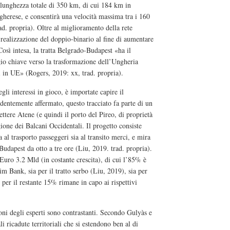
a lunghezza totale di 350 km, di cui 184 km in
ngherese, e consentirà una velocità massima tra i 160
d. propria). Oltre al miglioramento della rete
 realizzazione del doppio-binario al fine di aumentare
 Così intesa, la tratta Belgrado-Budapest «ha il
io chiave verso la trasformazione dell’Ungheria
si in UE» (Rogers, 2019: xx, trad. propria).
egli interessi in gioco, è importate capire il
entemente affermato, questo tracciato fa parte di un
tere Atene (e quindi il porto del Pireo, di proprietà
gione dei Balcani Occidentali. Il progetto consiste
ia al trasporto passeggeri sia al transito merci, e mira
Budapest da otto a tre ore (Liu, 2019. trad. propria).
 Euro 3.2 Mld (in costante crescita), di cui l’85% è
im Bank, sia per il tratto serbo (Liu, 2019), sia per
per il restante 15% rimane in capo ai rispettivi
oni degli esperti sono contrastanti. Secondo Gulyàs e
i ricadute territoriali che si estendono ben al di