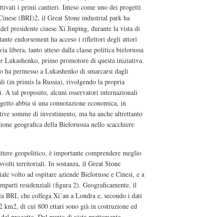
attivati i primi cantieri. Inteso come uno dei progetti
 Cinese (BRI)2, il Great Stone industrial park ha
del presidente cinese Xi Jinping, durante la vista di
ante endorsement ha acceso i riflettori degli attori
via libera, tanto atteso dalla classe politica bielorussa
er Lukashenko, primo promotore di questa iniziativa.
nto ha permesso a Lukashenko di smarcarsi dagli
li (in primis la Russia), rivolgendo la propria
i. A tal proposito, alcuni osservatori internazionali
ogetto abbia sì una connotazione economica, in
ative somme di investimento, ma ha anche altrettanto
izione geografica della Bielorussia nello scacchiere
attere geopolitico, è importante comprendere meglio
svolti territoriali. In sostanza, il Great Stone
iale volto ad ospitare aziende Bielorusse e Cinesi, e a
omparti residenziali (figura 2). Geograficamente, il
lla BRI, che collega Xi’an a Londra e, secondo i dati
12 km2, di cui 800 ettari sono già in costruzione ed
 del progetto. Dal punto di vista prettamente