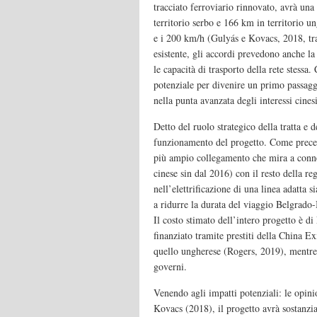
tracciato ferroviario rinnovato, avrà un
territorio serbo e 166 km in territorio u
e i 200 km/h (Gulyás e Kovacs, 2018, tra
esistente, gli accordi prevedono anche la
le capacità di trasporto della rete stessa.
potenziale per divenire un primo passagg
nella punta avanzata degli interessi cine
Detto del ruolo strategico della tratta e d
funzionamento del progetto. Come preced
più ampio collegamento che mira a connet
cinese sin dal 2016) con il resto della re
nell’elettrificazione di una linea adatta s
a ridurre la durata del viaggio Belgrado-
Il costo stimato dell’intero progetto è di
finanziato tramite prestiti della China Ex
quello ungherese (Rogers, 2019), mentre 
governi.
Venendo agli impatti potenziali: le opini
Kovacs (2018), il progetto avrà sostanzial