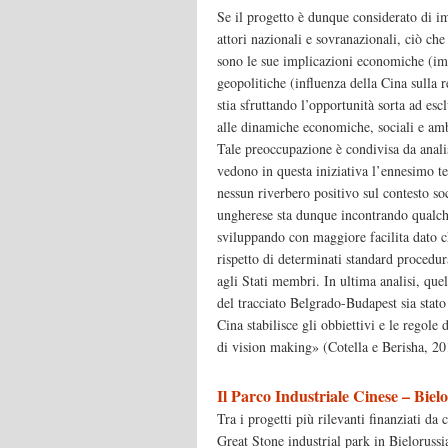
Se il progetto è dunque considerato di i
attori nazionali e sovranazionali, ciò che
sono le sue implicazioni economiche (impa
geopolitiche (influenza della Cina sulla r
stia sfruttando l’opportunità sorta ad esc
alle dinamiche economiche, sociali e amb
Tale preoccupazione è condivisa da analis
vedono in questa iniziativa l’ennesimo ten
nessun riverbero positivo sul contesto s
ungherese sta dunque incontrando qualche r
sviluppando con maggiore facilita dato ch
rispetto di determinati standard procedura
agli Stati membri. In ultima analisi, quell
del tracciato Belgrado-Budapest sia stato
Cina stabilisce gli obbiettivi e le regole
di vision making» (Cotella e Berisha, 201
Il Parco Industriale Cinese – Biel
Tra i progetti più rilevanti finanziati da 
Great Stone industrial park in Bielorussi