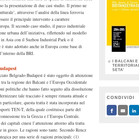
rso la presentazione di due casi studio. Il primo ne
tturale’, attraverso l’analisi della linea ferrovia
sere il principale intervento a carattere
ropa. Il secondo caso studio, il parco industriale
one urbana dell’iniziativa, riflettendo sul modello
 in Asia con il Suzhou Industrial Park o il
 è stato adottato anche in Europa come base di
ll’interno della BRI.
I BALCANI E
TERRITORIA
Budapest
SETA’
acciato Belgrado-Budapest è stato oggetto di attenzione
e tra la regione dei Balcani e l’Europa Occidentale
oni politiche che hanno fatto seguito alla dissoluzione
dernizzare tale tracciato è sempre rimasta attuale e
CONDIVIDI
n particolare, questa tratta è stata incorporata nel
sporti TEN-T, della quale costituisce parte del
connessione tra la Grecia e l’Europa Centrale.
ei capitali cinesi l’attenzione attorno alla tratta
 in gioco. Le ragioni sono tante. Secondo Rencz
tegica per una serie di ragioni principali: (1)