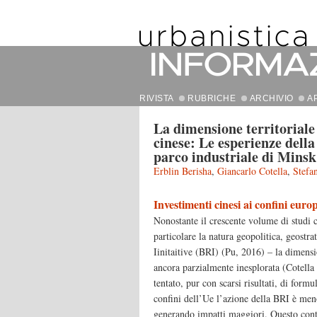
RIVISTA
RUBRICHE
ARCHIVIO
A
La dimensione territoriale 
cinese: Le esperienze dell
parco industriale di Minsk
Erblin Berisha
,
Giancarlo Cotella
,
Stefa
Investimenti cinesi ai confini euro
Nonostante il crescente volume di studi 
particolare la natura geopolitica, geost
Iinitaitive (BRI) (Pu, 2016) – la dimensio
ancora parzialmente inesplorata (Cotell
tentato, pur con scarsi risultati, di formu
confini dell’Ue l’azione della BRI è men
generando impatti maggiori. Questo contri