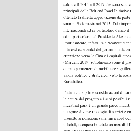
solo tra il 2015 e il 2017 che sono stati 
principali della Belt and Road Initiative
ottenuto la diretta approvazione da parte 
stato in Bielorussia nel 2015. Tale import
internazionali ed in particolare è stato il 
ed in particolare dal Presidente Alexand
Politicamente, infatti, tale riconoscime
interessi economici dei partner tradiziona
attenzione verso la Cina e i capitali cines
(Mardell, 2019) sottolineano come il pr
quanto permetterà di mobilitare signific
valore politico e strategico, visto la pos
Eurasiatico.
Fatte alcune prime considerazioni di car
la natura del progetto e i suoi possibili ri
industrial park è un grande parco industr
integrare diverse tipologie di servizi e c
progetto si posiziona sulla linea nord de
ufficiali, occuperà in totale un’area di 1
altri 3500 partiranno con la seconda fase