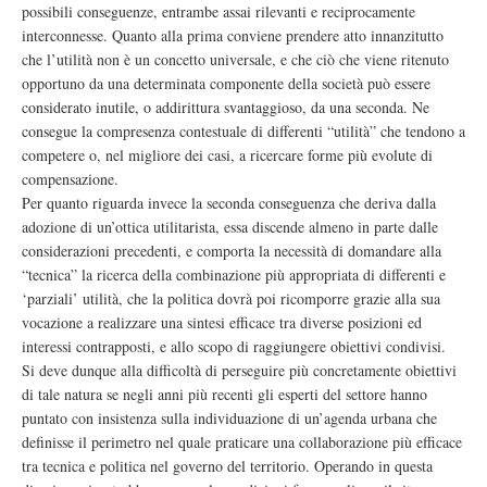
possibili conseguenze, entrambe assai rilevanti e reciprocamente
interconnesse. Quanto alla prima conviene prendere atto innanzitutto
che l’utilità non è un concetto universale, e che ciò che viene ritenuto
opportuno da una determinata componente della società può essere
considerato inutile, o addirittura svantaggioso, da una seconda. Ne
consegue la compresenza contestuale di differenti “utilità” che tendono a
competere o, nel migliore dei casi, a ricercare forme più evolute di
compensazione.
Per quanto riguarda invece la seconda conseguenza che deriva dalla
adozione di un’ottica utilitarista, essa discende almeno in parte dalle
considerazioni precedenti, e comporta la necessità di domandare alla
“tecnica” la ricerca della combinazione più appropriata di differenti e
‘parziali’ utilità, che la politica dovrà poi ricomporre grazie alla sua
vocazione a realizzare una sintesi efficace tra diverse posizioni ed
interessi contrapposti, e allo scopo di raggiungere obiettivi condivisi.
Si deve dunque alla difficoltà di perseguire più concretamente obiettivi
di tale natura se negli anni più recenti gli esperti del settore hanno
puntato con insistenza sulla individuazione di un’agenda urbana che
definisse il perimetro nel quale praticare una collaborazione più efficace
tra tecnica e politica nel governo del territorio. Operando in questa