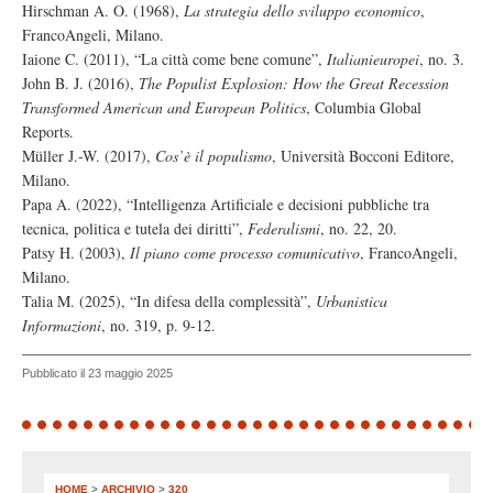
Hirschman A. O. (1968),
La strategia dello sviluppo economico
,
FrancoAngeli, Milano.
Iaione C. (2011), “La città come bene comune”,
Italianieuropei
, no. 3.
John B. J. (2016),
The Populist Explosion: How the Great Recession
Transformed American and European Politics
, Columbia Global
Reports.
Müller J.-W. (2017),
Cos’è il populismo
, Università Bocconi Editore,
Milano.
Papa A. (2022), “Intelligenza Artificiale e decisioni pubbliche tra
tecnica, politica e tutela dei diritti”,
Federalismi
, no. 22, 20.
Patsy H. (2003),
Il piano come processo comunicativo
, FrancoAngeli,
Milano.
Talia M. (2025), “In difesa della complessità”,
Urbanistica
Informazioni
, no. 319, p. 9-12.
Pubblicato il 23 maggio 2025
HOME
>
ARCHIVIO
>
320