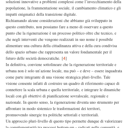
soluzioni innovative a problemi complessi come l’invecchiamento della
popolazione, la frammentazione sociale, il cambiamento climatico e gli
impatti enigmatici della transizione digitale.
Richiamando alcune considerazioni che abbiamo già sviluppato in
questo contributo, non possiamo fare a meno di osservare a questo
punto che la rigenerazione è un processo politico oltre che tecnico, e
che negli interventi che vengono realizzati in suo nome è possibile
alimentare una cultura della cittadinanza attiva e della cura condivisa
dello spazio urbano che rappresenta un valore fondamentale per il
futuro delle società democratiche.
[
]
4
In definitiva, conviene sottolineare che la rigenerazione territoriale e
urbana non è solo un’azione locale, ma può – e deve – essere inquadrata
come parte integrante di una visione strategica pluri-livello. Tale
visione consente infatti di costruire un quadro di riferimento capace di
connettere la scala urbana e quella territoriale, e integrare le dinamiche
locali con gli obiettivi di pianificazione sovralocale, regionale e
nazionale. In questo senso, la rigenerazione diventa uno strumento per
affrontare in modo sistemico le trasformazioni dei territori,
promuovendo sinergie tra politiche settoriali e territoriali.
Un approccio pluri-livello di questo tipo permette dunque di valorizzare
la complementarità tra processi bottom-up – radicati nelle comunità, e