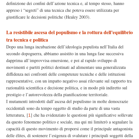
definizione dei confini dell’azione tecnica e, al tempo stesso, hanno
appreso i “segreti” di una tecnica che poteva essere utilizzata per
giustificare le decisioni politiche (Healey 2003).
La resistibile ascesa del populismo e la rottura dell’equilibrio
tra tecnica e politica
Dopo una lunga incubazione dell’ideologia populista nell’Italia del
secondo dopoguerra, abbiamo assistito in una lunga fase successiva
dapprima all’improvvisa emersione, e poi al rapido sviluppo di
movimenti e partiti politici destinati ad alimentare una generalizzata
diffidenza nei confronti delle competenze tecniche e delle istituzioni
rappresentative, con un impatto negativo assai rilevante sul rapporto tra
razionalità scientifica e decisione politica, e in modo più indiretto sul
prestigio e l’autorevolezza della pianificazione territoriale.
I mutamenti introdotti dall’ascesa del populismo in molte democrazie
occidentali sono da tempo oggetto di studio da parte di una vasta
letteratura,
[
]
che ha evidenziato le questioni più significative sollevate
1
da questo fenomeno politico e sociale, ma qui mi limiterò a segnalare la
capacità di questo movimento di proporsi come il principale antagonista
delle élites, di sostenere l’esigenza di svalutare i principali soggetti della