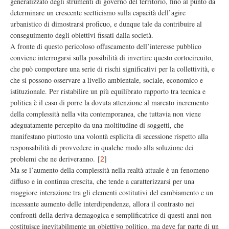
generalizzato degli strumenti di governo del territorio, fino al punto da
determinare un crescente scetticismo sulla capacità dell’agire
urbanistico di dimostrarsi proficuo, e dunque tale da contribuire al
conseguimento degli obiettivi fissati dalla società.
A fronte di questo pericoloso offuscamento dell’interesse pubblico
conviene interrogarsi sulla possibilità di invertire questo cortocircuito,
che può comportare una serie di rischi significativi per la collettività, e
che si possono osservare a livello ambientale, sociale, economico e
istituzionale. Per ristabilire un più equilibrato rapporto tra tecnica e
politica è il caso di porre la dovuta attenzione al marcato incremento
della complessità nella vita contemporanea, che tuttavia non viene
adeguatamente percepito da una moltitudine di soggetti, che
manifestano piuttosto una volontà esplicita di secessione rispetto alla
responsabilità di provvedere in qualche modo alla soluzione dei
problemi che ne deriveranno.
[
]
2
Ma se l’aumento della complessità nella realtà attuale è un fenomeno
diffuso e in continua crescita, che tende a caratterizzarsi per una
maggiore interazione tra gli elementi costitutivi del cambiamento e un
incessante aumento delle interdipendenze, allora il contrasto nei
confronti della deriva demagogica e semplificatrice di questi anni non
costituisce inevitabilmente un obiettivo politico, ma deve far parte di un