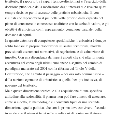
territorio, il rapporto tra i saperi tecnico-disciplinari e l’esercizio della
decisione pubblica e della mediazione degli interessi si è rivelato quasi
sempre decisivo per il successo delle pratiche urbanistiche. E con
risultati che dipendevano il più delle volte proprio dalla capacità del
piano di connettere le conoscenze analitiche con le scelte di valore, e gli
obiettivi di efficienza con l’appagamento, comunque parziale, della
domanda di equità.
In quanto detentore di competenze specialistiche, l’urbanista è dunque
solito fondare le proprie elaborazioni su analisi territoriali, modelli
previsionali e strumenti normativi, di regolazione e di valutazione di
impatto. Con una dipendenza dai saperi esperti che si è ulteriormente
accentuata nel corso degli ultimi anni anche a seguito del cambio di
paradigma maturato nel 2001 con la riforma del Titolo V della
Costituzione, che ha visto il passaggio – per ora solo nominalistico –
dalla nozione egemone di urbanistica a quella, ben più inclusiva, di
governo del territorio.
Ma a questa dimensione tecnica, e alla acquisizione di una specifica
attitudine alla razionalità, il planner non può fare a meno di associare,
come si è detto, le metodologie e i contenuti tipici di una seconda
dimensione, quella politica, che con la prima deve convivere, facendo
in modo che il piano si trovi nelle condizioni di coniugare il rigore