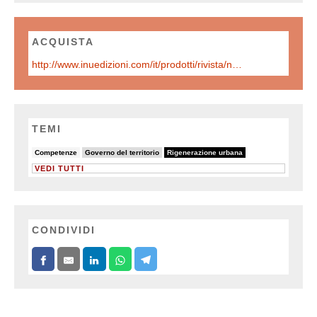
ACQUISTA
http://www.inuedizioni.com/it/prodotti/rivista/n-320-urbanistica-informazioni-marzo-aprile-2025
TEMI
6/82
19/82
82/82
Competenze
Governo del territorio
Rigenerazione urbana
VEDI TUTTI
CONDIVIDI