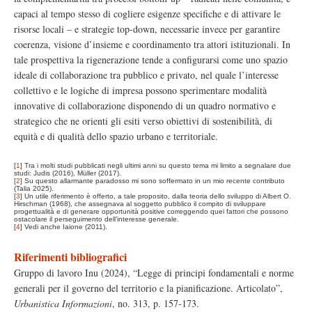
capaci al tempo stesso di cogliere esigenze specifiche e di attivare le
risorse locali – e strategie top-down, necessarie invece per garantire
coerenza, visione d’insieme e coordinamento tra attori istituzionali. In
tale prospettiva la rigenerazione tende a configurarsi come uno spazio
ideale di collaborazione tra pubblico e privato, nel quale l’interesse
collettivo e le logiche di impresa possono sperimentare modalità
innovative di collaborazione disponendo di un quadro normativo e
strategico che ne orienti gli esiti verso obiettivi di sostenibilità, di
equità e di qualità dello spazio urbano e territoriale.
[
1
]
Tra i molti studi pubblicati negli ultimi anni su questo tema mi limito a segnalare due
studi: Judis (2016), Müller (2017).
[
2
]
Su questo allarmante paradosso mi sono soffermato in un mio recente contributo
(Talia 2025).
[
3
]
Un utile riferimento è offerto, a tale proposito, dalla teoria dello sviluppo di Albert O.
Hirschman (1968), che assegnava al soggetto pubblico il compito di sviluppare
progettualità e di generare opportunità positive correggendo quei fattori che possono
ostacolare il perseguimento dell’interesse generale.
[
4
]
Vedi anche Iaione (2011).
Riferimenti bibliografici
Gruppo di lavoro Inu (2024), “Legge di principi fondamentali e norme
generali per il governo del territorio e la pianificazione. Articolato”,
Urbanistica Informazioni
, no. 313, p. 157-173.