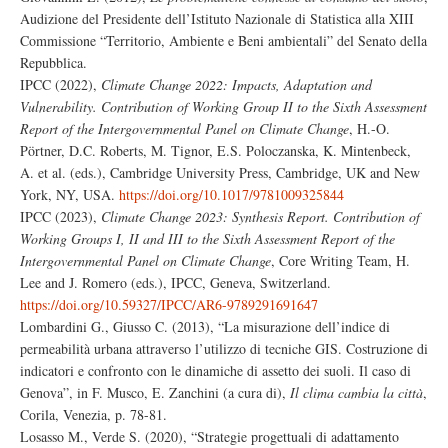
Audizione del Presidente dell’Istituto Nazionale di Statistica alla XIII
Commissione “Territorio, Ambiente e Beni ambientali” del Senato della
Repubblica.
IPCC (2022),
Climate Change 2022: Impacts, Adaptation and
Vulnerability. Contribution of Working Group II to the Sixth Assessment
Report of the Intergovernmental Panel on Climate Change
, H.-O.
Pörtner, D.C. Roberts, M. Tignor, E.S. Poloczanska, K. Mintenbeck,
A. et al. (eds.), Cambridge University Press, Cambridge, UK and New
York, NY, USA.
https://doi.org/10.1017/9781009325844
IPCC (2023),
Climate Change 2023: Synthesis Report. Contribution of
Working Groups I, II and III to the Sixth Assessment Report of the
Intergovernmental Panel on Climate Change
, Core Writing Team, H.
Lee and J. Romero (eds.), IPCC, Geneva, Switzerland.
https://doi.org/10.59327/IPCC/AR6-9789291691647
Lombardini G., Giusso C. (2013), “La misurazione dell’indice di
permeabilità urbana attraverso l’utilizzo di tecniche GIS. Costruzione di
indicatori e confronto con le dinamiche di assetto dei suoli. Il caso di
Genova”, in F. Musco, E. Zanchini (a cura di),
Il clima cambia la città
,
Corila, Venezia, p. 78-81.
Losasso M., Verde S. (2020), “Strategie progettuali di adattamento