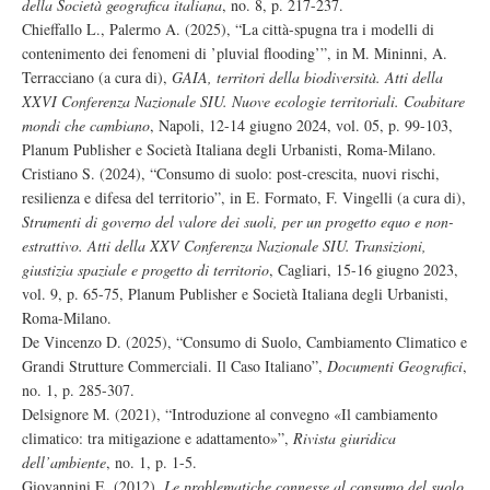
della Società geografica italiana
, no. 8, p. 217-237.
Chieffallo L., Palermo A. (2025), “La città-spugna tra i modelli di
contenimento dei fenomeni di ’pluvial flooding’”, in M. Mininni, A.
Terracciano (a cura di),
GAIA, territori della biodiversità. Atti della
XXVI Conferenza Nazionale SIU. Nuove ecologie territoriali. Coabitare
mondi che cambiano
, Napoli, 12-14 giugno 2024, vol. 05, p. 99-103,
Planum Publisher e Società Italiana degli Urbanisti, Roma-Milano.
Cristiano S. (2024), “Consumo di suolo: post-crescita, nuovi rischi,
resilienza e difesa del territorio”, in E. Formato, F. Vingelli (a cura di),
Strumenti di governo del valore dei suoli, per un progetto equo e non-
estrattivo. Atti della XXV Conferenza Nazionale SIU. Transizioni,
giustizia spaziale e progetto di territorio
, Cagliari, 15-16 giugno 2023,
vol. 9, p. 65-75, Planum Publisher e Società Italiana degli Urbanisti,
Roma-Milano.
De Vincenzo D. (2025), “Consumo di Suolo, Cambiamento Climatico e
Grandi Strutture Commerciali. Il Caso Italiano”,
Documenti Geografici
,
no. 1, p. 285-307.
Delsignore M. (2021), “Introduzione al convegno «Il cambiamento
climatico: tra mitigazione e adattamento»”,
Rivista giuridica
dell’ambiente
, no. 1, p. 1-5.
Giovannini E. (2012),
Le problematiche connesse al consumo del suolo
,