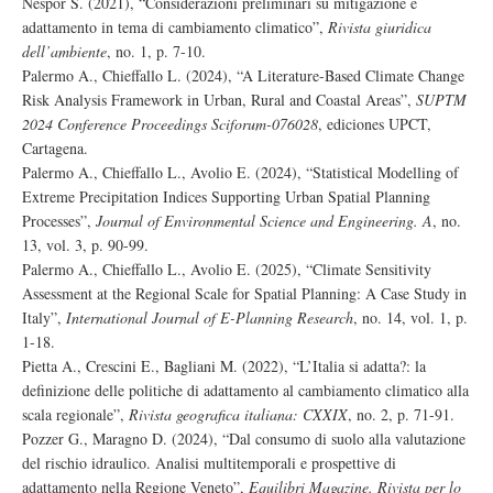
Nespor S. (2021), “Considerazioni preliminari su mitigazione e
adattamento in tema di cambiamento climatico”,
Rivista giuridica
dell’ambiente
, no. 1, p. 7-10.
Palermo A., Chieffallo L. (2024), “A Literature-Based Climate Change
Risk Analysis Framework in Urban, Rural and Coastal Areas”,
SUPTM
2024 Conference Proceedings Sciforum-076028
, ediciones UPCT,
Cartagena.
Palermo A., Chieffallo L., Avolio E. (2024), “Statistical Modelling of
Extreme Precipitation Indices Supporting Urban Spatial Planning
Processes”,
Journal of Environmental Science and Engineering. A
, no.
13, vol. 3, p. 90-99.
Palermo A., Chieffallo L., Avolio E. (2025), “Climate Sensitivity
Assessment at the Regional Scale for Spatial Planning: A Case Study in
Italy”,
International Journal of E-Planning Research
, no. 14, vol. 1, p.
1-18.
Pietta A., Crescini E., Bagliani M. (2022), “L’Italia si adatta?: la
definizione delle politiche di adattamento al cambiamento climatico alla
scala regionale”,
Rivista geografica italiana: CXXIX
, no. 2, p. 71-91.
Pozzer G., Maragno D. (2024), “Dal consumo di suolo alla valutazione
del rischio idraulico. Analisi multitemporali e prospettive di
adattamento nella Regione Veneto”,
Equilibri Magazine. Rivista per lo