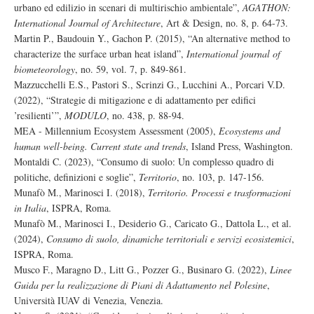
urbano ed edilizio in scenari di multirischio ambientale”,
AGATHON:
International Journal of Architecture
, Art & Design, no. 8, p. 64-73.
Martin P., Baudouin Y., Gachon P. (2015), “An alternative method to
characterize the surface urban heat island”,
International journal of
biometeorology
, no. 59, vol. 7, p. 849-861.
Mazzucchelli E.S., Pastori S., Scrinzi G., Lucchini A., Porcari V.D.
(2022), “Strategie di mitigazione e di adattamento per edifici
’resilienti’”,
MODULO
, no. 438, p. 88-94.
MEA - Millennium Ecosystem Assessment (2005),
Ecosystems and
human well-being. Current state and trends
, Island Press, Washington.
Montaldi C. (2023), “Consumo di suolo: Un complesso quadro di
politiche, definizioni e soglie”,
Territorio
, no. 103, p. 147-156.
Munafò M., Marinosci I. (2018),
Territorio. Processi e trasformazioni
in Italia
, ISPRA, Roma.
Munafò M., Marinosci I., Desiderio G., Caricato G., Dattola L., et al.
(2024),
Consumo di suolo, dinamiche territoriali e servizi ecosistemici
,
ISPRA, Roma.
Musco F., Maragno D., Litt G., Pozzer G., Businaro G. (2022),
Linee
Guida per la realizzazione di Piani di Adattamento nel Polesine
,
Università IUAV di Venezia, Venezia.