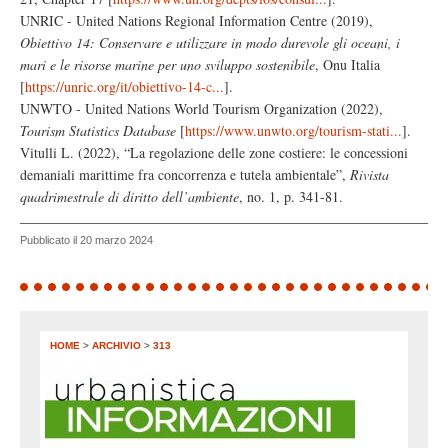
UNRIC - United Nations Regional Information Centre (2019),
Obiettivo 14: Conservare e utilizzare in modo durevole gli oceani, i
mari e le risorse marine per uno sviluppo sostenibile
, Onu Italia
[
https://unric.org/it/obiettivo-14-c...
].
UNWTO - United Nations World Tourism Organization (2022),
Tourism Statistics Database
[
https://www.unwto.org/tourism-stati...
].
Vitulli L. (2022), “La regolazione delle zone costiere: le concessioni
demaniali marittime fra concorrenza e tutela ambientale”,
Rivista
quadrimestrale di diritto dell’ambiente
, no. 1, p. 341-81.
Pubblicato il 20 marzo 2024
HOME
>
ARCHIVIO
>
313