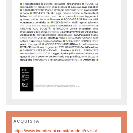
ACQUISTA
https://www.inuedizioni.com/it/prodotti/rivista/n-313-urbanistica-informazioni-gennaio-%E2%80%93-febbraio-2024