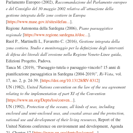
Parlamento Europeo (2002),
Raccomandazione del Parlamento europeo
e del Consiglio del 30 maggio 2002 relativa all’attuazione della
gestione integrata delle zone costiere in Europa
[
https://www.mase.gov.it/sites/defau...
].
Regione Autonoma della Sardegna (2006),
Piano paesaggistico
regionale
[
https://www.regione.sardegna.it/doc...
].
Ruol P., Martinelli L, Favaretto C. (2016),
Gestione integrata della
zona costiera. Studio e monitoraggio per la definizione degli interventi
di difesa dei litorali dall’erosione nella Regione Veneto-Linee guida
,
Edizioni Progetto, Padova.
Tanca M. (2019), “Paesaggio-tutela o paesaggio-vincolo? 15 anni di
pianificazione paesaggistica in Sardegna (2004-2019)”,
Ri-Vista
, vol.
17, no. 2, p. 24-39. [
https://doi.org/10.13128/RV-8312
]
UN (1982),
United Nations convention on the law of the sea agreement
relating to the implementation of part XI of the Convention
[
https://www.un.org/Depts/los/conven...
].
UN (1992),
Protection of the oceans, all kinds of seas, including
enclosed and semi-enclosed seas, and coastal areas and the protection,
rational use and development of their living resources
, Report of the
United Nations conference on environment and development, Agenda
21, Chapter 17 [
https://www.un.org/depts/los/consul...
].