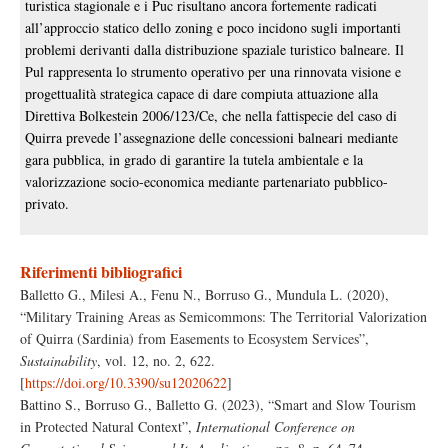
turistica stagionale e i Puc risultano ancora fortemente radicati
all’approccio statico dello zoning e poco incidono sugli importanti
problemi derivanti dalla distribuzione spaziale turistico balneare. Il
Pul rappresenta lo strumento operativo per una rinnovata visione e
progettualità strategica capace di dare compiuta attuazione alla
Direttiva Bolkestein 2006/123/Ce, che nella fattispecie del caso di
Quirra prevede l’assegnazione delle concessioni balneari mediante
gara pubblica, in grado di garantire la tutela ambientale e la
valorizzazione socio-economica mediante partenariato pubblico-
privato.
Riferimenti bibliografici
Balletto G., Milesi A., Fenu N., Borruso G., Mundula L. (2020),
“Military Training Areas as Semicommons: The Territorial Valorization
of Quirra (Sardinia) from Easements to Ecosystem Services”,
Sustainability
, vol. 12, no. 2, 622.
[
https://doi.org/10.3390/su12020622
]
Battino S., Borruso G., Balletto G. (2023), “Smart and Slow Tourism
in Protected Natural Context”,
International Conference on