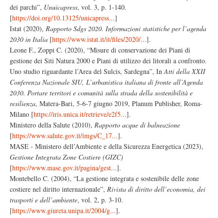
dei parchi”,
Unuicapress
, vol. 3, p. 1-140.
[
https://doi.org/10.13125/unicapress...
]
Istat (2020),
Rapporto Sdgs 2020. Informazioni statistiche per l’agenda
2030 in Italia
[
https://www.istat.it/it/files/2020/...
].
Leone F., Zoppi C. (2020), “Misure di conservazione dei Piani di
gestione dei Siti Natura 2000 e Piani di utilizzo dei litorali a confronto.
Uno studio riguardante l’Area del Sulcis, Sardegna”, In
Atti della XXII
Conferenza Nazionale SIU, L’urbanistica italiana di fronte all’Agenda
2030. Portare territori e comunità sulla strada della sostenibilità e
resilienza
, Matera-Bari, 5-6-7 giugno 2019, Planum Publisher, Roma-
Milano [
https://iris.unica.it/retrieve/e2f5...
].
Ministero della Salute (2010),
Rapporto acque di balneazione
[
https://www.salute.gov.it/imgs/C_17...
].
MASE - Ministero dell’Ambiente e della Sicurezza Energetica (2023),
Gestione Integrata Zone Costiere (GIZC)
[
https://www.mase.gov.it/pagina/gest...
].
Montebello C. (2004), “La gestione integrata e sostenibile delle zone
costiere nel diritto internazionale”,
Rivista di diritto dell’economia, dei
trasporti e dell’ambiente
, vol. 2, p. 3-10.
[
https://www.giureta.unipa.it/2004/g...
].