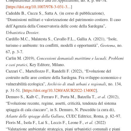
Computational Science and Its Applications
, no. 8, p. 64–74.
[
https://doi.org/10.1007/978-3-031-3...
]
Cadeddu B., Cuccu S., Satta A. (in corso di pubblicazione),
“Dismissioni militari e valorizzazione del patrimonio costiero. Il caso
dell’Agenzia della Conservatoria delle coste della Sardegna”,
Urbanistica Dossier
.
Cardillo M.C., Malatesta S., Cavallo F.L., Gallia A. (2021), “Isole,
turismo e ambiente: tra conflitti, modelli e opportunità”,
Geotema
, no.
67, p. 3-7.
Carlin M. (2019),
Concessioni demaniali marittime e lacuali. Problemi
e casi pratici
, Key Editore, Milano.
Cazzari C., Martellozzo F., Randelli F. (2022), “Evoluzione del
costruito nelle aree costiere della Sardegna. Fra sviluppo economico e
vulnerabilità ecologica”,
Archivio di studi urbani e regionali
, no. 134,
p. 31-51. [
https://doi.org/10.3280/ASUR2022-134002
].
Demuro S., Kalb C., Ferraro F., Porta M., Batzella T.,
et al.
(2012),
“Evoluzione recente, regime, assetti, criticità, tendenza del sistema
spiaggia di cala ciaccaro”, in S. Demuro, N. Pusceddu (a cura di),
Atlante delle spiagge della Gallura
, CUEC Editrice, Roma, p. 82–97.
Floris M., Isola F., Lai S., Leccis F., Leone F.,
et al.
(2022)
“Valutazione ambientale strategica, piani urbanistici comunali e piani