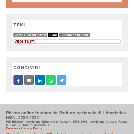
TEMI
19/28
28/28
18/28
Coste e parchi marini
Piani
Turismo sostenibile
VEDI TUTTI
CONDIVIDI
Rivista online fondata dall'Istituto nazionale di Urbanistica
ISSN: 2239-4222
INU Edizioni - Iscrizione Tribunale di Roma n. 3563/1995 - Iscrizione Cciaa di Roma
n. 814190 - Roc. n. 3915/2001
Cookies
-
Privacy Policy