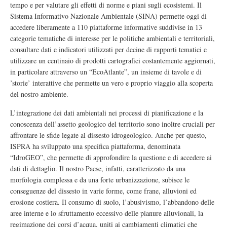
tempo e per valutare gli effetti di norme e piani sugli ecosistemi. Il
Sistema Informativo Nazionale Ambientale (SINA) permette oggi di
accedere liberamente a 110 piattaforme informative suddivise in 13
categorie tematiche di interesse per le politiche ambientali e territoriali,
consultare dati e indicatori utilizzati per decine di rapporti tematici e
utilizzare un centinaio di prodotti cartografici costantemente aggiornati,
in particolare attraverso un “EcoAtlante”, un insieme di tavole e di
’storie’ interattive che permette un vero e proprio viaggio alla scoperta
del nostro ambiente.
L’integrazione dei dati ambientali nei processi di pianificazione e la
conoscenza dell’assetto geologico del territorio sono inoltre cruciali per
affrontare le sfide legate al dissesto idrogeologico. Anche per questo,
ISPRA ha sviluppato una specifica piattaforma, denominata
“IdroGEO”, che permette di approfondire la questione e di accedere ai
dati di dettaglio. Il nostro Paese, infatti, caratterizzato da una
morfologia complessa e da una forte urbanizzazione, subisce le
conseguenze del dissesto in varie forme, come frane, alluvioni ed
erosione costiera. Il consumo di suolo, l’abusivismo, l’abbandono delle
aree interne e lo sfruttamento eccessivo delle pianure alluvionali, la
regimazione dei corsi d’acqua, uniti ai cambiamenti climatici che